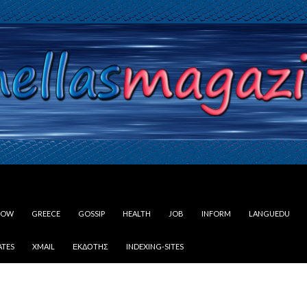
LOW
GREECE
GOSSIP
HEALTH
JOB
INFORM
LANGUEDU
ATES
XMAIL
ΕΚΔΌΤΗΣ
INDEXING-SITES