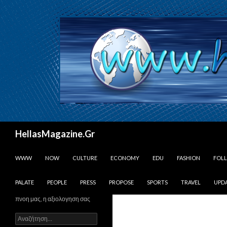
Αναζήτηση
HellasMagazine.Gr
ΜΕΤΆΒΑΣΗ ΣΕ ΠΕΡΙΕΧΌΜΕΝΟ
WWW
NOW
CULTURE
ECONOMY
EDU
FASHION
FOL
PALATE
PEOPLE
PRESS
PROPOSE
SPORTS
TRAVEL
UPD
πνοη μας, η αξιολογηση σας
Αναζήτηση
για: