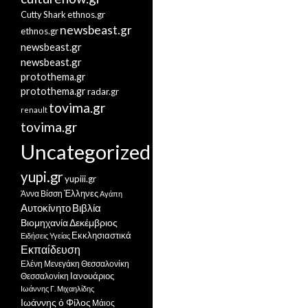
Cutty Shark
ethnos.gr
newsbeast.gr
ethnos.gr
newsbeast.gr
newsbeast.gr
protothema.gr
protothema.gr
radar.gr
tovima.gr
renault
tovima.gr
Uncategorized
yupi.gr
yupiii.gr
Έλληνες
Άννα Βίσση
Αγάπη
Αυτοκίνητο
Βιβλία
Βιομηχανία
Δεκέμβριος
Εκκλησιαστικά
Ειδήσεις Υγείας
Εκπαίδευση
Ελένη Μενεγάκη
Θεσσαλονίκη
Ιανουάριος
Θεσσαλονίκη
Ιωάννης Γ. Μιχαηλίδης
Ιωάννης ό Φίλος
Μάιος