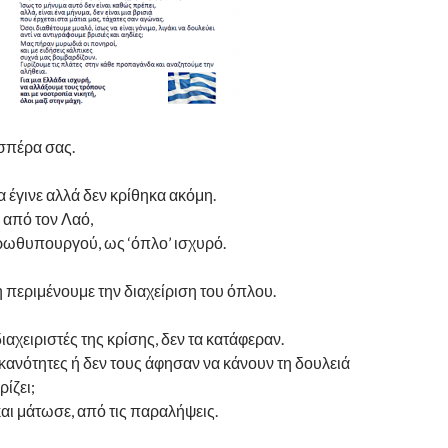
ησπέρα σας.
έγινε αλλά δεν κρίθηκα ακόμη.
 από τον Λαό,
πρωθυπουργού, ως ‘όπλο’ ισχυρό.
περιμένουμε την διαχείριση του όπλου.
αχειριστές της κρίσης, δεν τα κατάφεραν.
ικανότητες ή δεν τους άφησαν να κάνουν τη δουλειά
ίζει;
αι μάτωσε, από τις παραλήψεις.