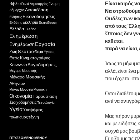
Είναι
καιρός
να
Βιβλίο
Γνώμη
Γενιά Δημιουργίας
Διασκέδαση
Δήμαρχος
Να στρωθούμε 
Εικονοδομήσεις
Ειδήσεις
Οι ιδέες των 
Εκκλησία
Εκδότης
Εκπαίδευση
από τους Έλλην
Ελλάδα
Ελλάδα
Όποιος δεν γνω
Ενημέρωση
κάθεται,
Εργασία
Ενημέρωση
παρά να είναι,
Θέατρο
Ζωή
Θέμα Υγείας
Θεός
Κινηματογράφος
Ίσως το μήνυμα 
Λογοδομήσεις
Κοινωνία
αλλά, είναι ένα 
Μέγαρο Μουσικής
Μέγαρο Μουσικής
που έρχεται στα
Αθηνών
Μήνας
Μουσεία
Μουσικη
Όσοι διαθέτουμε 
Οικονομία
Παρουσίαση
αντί να αντιγράφ
Στοιχοδομήσεις
Τεχνολογία
Υγεία
Υποψήφιος
Μας πήραν μυρω
τέχνη
πολιτισμός
και με ειδήσεις 
συχνά μας βομβ
Γυρίζουμε τις π
ΠΤΥΣΣΌΜΕΝΟ ΜΕΝΟΎ