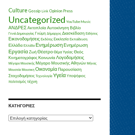
Culture
Gossip
Opinion
Press
Link
Uncategorized
YouTube Music
ΑΝΔΡΕΣ
Ακτοπλοϊα
Αυτοκίνηση
Βιβλίο
Διασκέδαση
Γνώμη
Γενιά Δημιουργίας
Δήμαρχος
Ειδήσεις
Εικονοδομήσεις
Εκκλησία
Εκδότης
Εκπαίδευση
Ενημέρωση
Ενημέρωση
Ελλάδα
Ελλάδα
Εργασία
Θέατρο
Ζωή
Θεός
Θέμα Υγείας
Λογοδομήσεις
Κοινωνία
Κινηματογράφος
Μέγαρο Μουσικής Αθηνών
Μέγαρο Μουσικής
Μήνας
Οικονομία
Παρουσίαση
Μουσεία
Μουσικη
Υγεία
Στοιχοδομήσεις
Υποψήφιος
Τεχνολογία
τέχνη
πολιτισμός
KΑΤΗΓΟΡΊΕΣ
Kατηγορίες