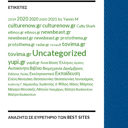
ΕΤΙΚΈΤΕΣ
2020
2020
2021
by Yannis M
2019
2020
culturenow.gr
culturenow.gr
Cutty Shark
newsbeast.gr
ethnos.gr
ethnos.gr
newsbeast.gr
newsbeast.gr
protothema.gr
tovima.gr
protothema.gr
radar.gr
renault
Uncategorized
tovima.gr
yupi.gr
yupiii.gr
Έλληνες
Άννα Βίσση
Αγάπη
Αυτοκίνητο
Βιβλία
Βιομηχανία
Δεκέμβριος
Εκπαίδευση
Εκκλησιαστικά
Ειδήσεις Υγείας
Ελένη Μενεγάκη
Θεσσαλονίκη
Ιανουάριος
Θεσσαλονίκη
Ιωάννης ό Φίλος
Μάιος
Μάρτιος
Ιωάννης Γ. Μιχαηλίδης
Μέγαρο Μουσικής Αθηνών
θέατρο Badminton
Νοέμβριος
θέατρο Badminton
ΑΝΑΖΗΤΏ ΣΕ ΕΥΡΕΤΉΡΙΟ ΤΩΝ BEST SITES