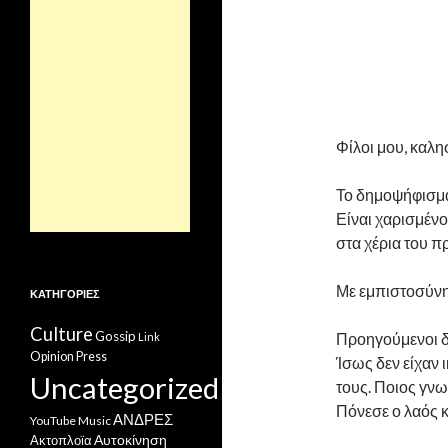
Φίλοι μου, καλ
Το δημοψήφισμα 
Είναι χαρισμένο
στα χέρια του 
Με εμπιστοσύνη 
ΚΑΤΗΓΟΡΊΕΣ
Culture
Gossip
Προηγούμενοι δι
Link
Opinion
Press
Ίσως δεν είχαν 
Uncategorized
τους. Ποιος γνωρ
Πόνεσε ο λαός κ
ΑΝΔΡΕΣ
YouTube Music
Ακτοπλοϊα
Αυτοκίνηση