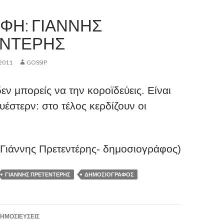
ΦΗ: ΓΙΆΝΝΗΣ
ΝΤΈΡΗΣ
2011
GOSSIP
εν μπορείς να την κοροϊδεύεις. Είναι
υέστερν: στο τέλος κερδίζουν οι
(Γιάννης Πρετεντέρης- δημοσιογράφος)
ΓΙΆΝΝΗΣ ΠΡΕΤΕΝΤΈΡΗΣ
ΔΗΜΟΣΙΟΓΡΆΦΟΣ
η
ΗΜΟΣΙΕΎΣΕΙΣ