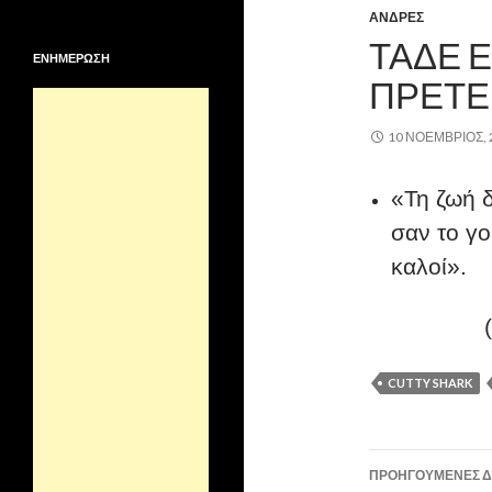
ΑΝΔΡΕΣ
ΤΑΔΕ Ε
ΕΝΗΜΕΡΩΣΗ
ΠΡΕΤΕ
10 ΝΟΈΜΒΡΙΟΣ, 
«Τη ζωή δ
σαν το γο
καλοί».
CUTTY SHARK
Πλοήγησ
ΠΡΟΗΓΟΎΜΕΝΕΣ Δ