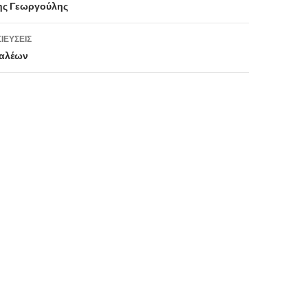
ης Γεωργούλης
ΙΕΎΣΕΙΣ
ταλέων