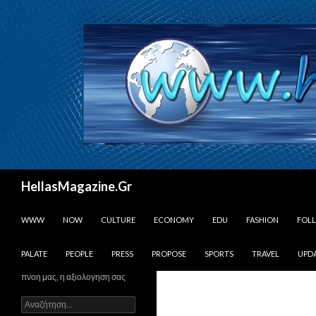
Αναζήτηση
HellasMagazine.Gr
ΜΕΤΆΒΑΣΗ ΣΕ ΠΕΡΙΕΧΌΜΕΝΟ
WWW
NOW
CULTURE
ECONOMY
EDU
FASHION
FOL
PALATE
PEOPLE
PRESS
PROPOSE
SPORTS
TRAVEL
UPD
πνοη μας, η αξιολογηση σας
Αναζήτηση
για: