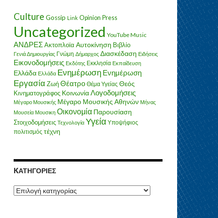
Culture
Gossip
Opinion
Press
Link
Uncategorized
YouTube Music
ΑΝΔΡΕΣ
Ακτοπλοϊα
Αυτοκίνηση
Βιβλίο
Διασκέδαση
Γνώμη
Γενιά Δημιουργίας
Δήμαρχος
Ειδήσεις
Εικονοδομήσεις
Εκκλησία
Εκδότης
Εκπαίδευση
Ενημέρωση
Ενημέρωση
Ελλάδα
Ελλάδα
Εργασία
Θέατρο
Ζωή
Θεός
Θέμα Υγείας
Λογοδομήσεις
Κοινωνία
Κινηματογράφος
Μέγαρο Μουσικής Αθηνών
Μέγαρο Μουσικής
Μήνας
Οικονομία
Παρουσίαση
Μουσεία
Μουσικη
Υγεία
Στοιχοδομήσεις
Υποψήφιος
Τεχνολογία
τέχνη
πολιτισμός
KΑΤΗΓΟΡΊΕΣ
Kατηγορίες