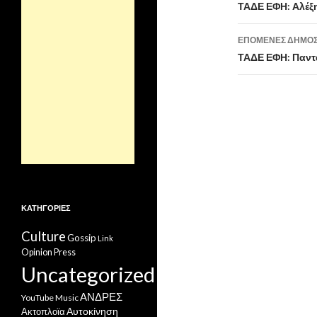
άρθρων
ΤΑΔΕ ΕΦΗ: Αλέξ
ΕΠΌΜΕΝΕΣ ΔΗΜΟΣ
ΤΑΔΕ ΕΦΗ: Παν
ΚΑΤΗΓΟΡΊΕΣ
Culture
Gossip
Link
Opinion
Press
Uncategorized
ΑΝΔΡΕΣ
YouTube Music
Ακτοπλοϊα
Αυτοκίνηση