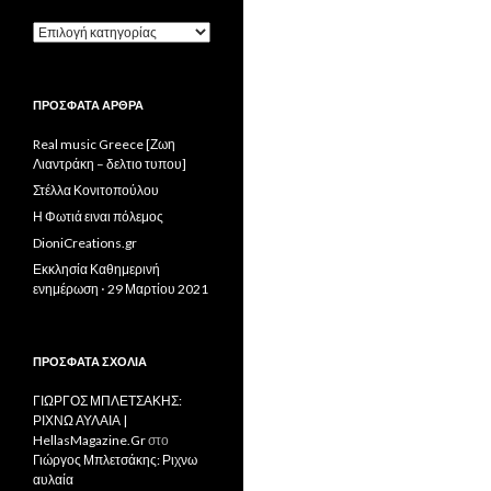
Πτυσσόμενο
μενού
ΠΡΌΣΦΑΤΑ ΆΡΘΡΑ
Real music Greece [Ζωη
Λιαντράκη – δελτιο τυπου]
Στέλλα Κονιτοπούλου
Η Φωτιά ειναι πόλεμος
DioniCreations.gr
Εκκλησία Καθημερινή
ενημέρωση ⋅ 29 Μαρτίου 2021
ΠΡΌΣΦΑΤΑ ΣΧΌΛΙΑ
ΓΙΩΡΓΟΣ ΜΠΛΕΤΣΑΚΗΣ:
ΡΙΧΝΩ ΑΥΛΑΙΑ |
HellasMagazine.Gr
στο
Γιώργος Μπλετσάκης: Ριχνω
αυλαία