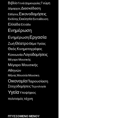
Βιβλίο
Γνώμη
Γενιά Δημιουργίας
Διασκέδαση
Δήμαρχος
Εικονοδομήσεις
Ειδήσεις
Εκκλησία
Εκδότης
Εκπαίδευση
Ελλάδα
Ελλάδα
Ενημέρωση
Εργασία
Ενημέρωση
Θέατρο
Ζωή
Θέμα Υγείας
Θεός
Κινηματογράφος
Λογοδομήσεις
Κοινωνία
Μέγαρο Μουσικής
Μέγαρο Μουσικής
Αθηνών
Μήνας
Μουσεία
Μουσικη
Οικονομία
Παρουσίαση
Στοιχοδομήσεις
Τεχνολογία
Υγεία
Υποψήφιος
τέχνη
πολιτισμός
ΠΤΥΣΣΌΜΕΝΟ ΜΕΝΟΎ