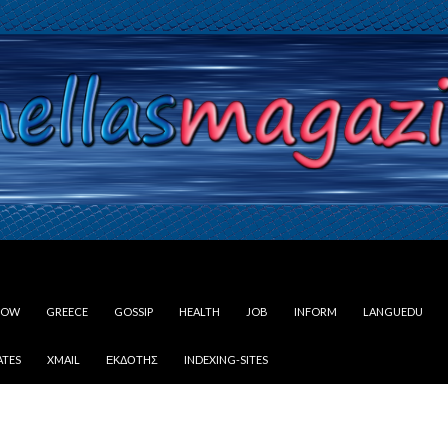
LOW
GREECE
GOSSIP
HEALTH
JOB
INFORM
LANGUEDU
ATES
XMAIL
ΕΚΔΌΤΗΣ
INDEXING-SITES