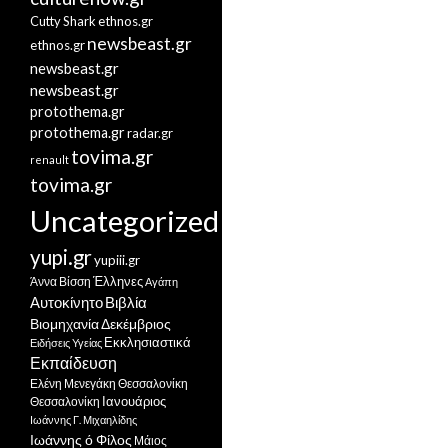
Cutty Shark
ethnos.gr
newsbeast.gr
ethnos.gr
newsbeast.gr
newsbeast.gr
protothema.gr
protothema.gr
radar.gr
tovima.gr
renault
tovima.gr
Uncategorized
yupi.gr
yupiii.gr
Έλληνες
Άννα Βίσση
Αγάπη
Αυτοκίνητο
Βιβλία
Βιομηχανία
Δεκέμβριος
Εκκλησιαστικά
Ειδήσεις Υγείας
Εκπαίδευση
Ελένη Μενεγάκη
Θεσσαλονίκη
Ιανουάριος
Θεσσαλονίκη
Ιωάννης Γ. Μιχαηλίδης
Ιωάννης ό Φίλος
Μάιος