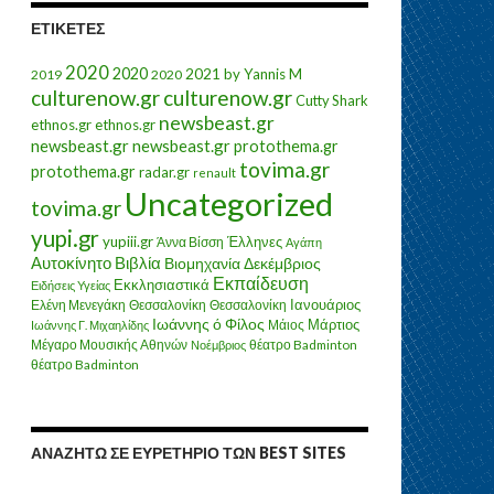
ΕΤΙΚΈΤΕΣ
2020
2020
2021
by Yannis M
2019
2020
culturenow.gr
culturenow.gr
Cutty Shark
newsbeast.gr
ethnos.gr
ethnos.gr
newsbeast.gr
newsbeast.gr
protothema.gr
tovima.gr
protothema.gr
radar.gr
renault
Uncategorized
tovima.gr
yupi.gr
yupiii.gr
Έλληνες
Άννα Βίσση
Αγάπη
Αυτοκίνητο
Βιβλία
Βιομηχανία
Δεκέμβριος
Εκπαίδευση
Εκκλησιαστικά
Ειδήσεις Υγείας
Ελένη Μενεγάκη
Θεσσαλονίκη
Ιανουάριος
Θεσσαλονίκη
Ιωάννης ό Φίλος
Μάιος
Μάρτιος
Ιωάννης Γ. Μιχαηλίδης
Μέγαρο Μουσικής Αθηνών
θέατρο Badminton
Νοέμβριος
θέατρο Badminton
ΑΝΑΖΗΤΏ ΣΕ ΕΥΡΕΤΉΡΙΟ ΤΩΝ BEST SITES