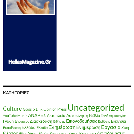
ΚΑΤΗΓΟΡΊΕΣ
Uncategorized
Culture
Gossip
Opinion
Press
Link
ΑΝΔΡΕΣ
Ακτοπλοϊα
Αυτοκίνηση
Βιβλίο
YouTube Music
Γενιά Δημιουργίας
Εικονοδομήσεις
Διασκέδαση
Γνώμη
Εκκλησία
Δήμαρχος
Ειδήσεις
Εκδότης
Ενημέρωση
Εργασία
Ενημέρωση
Ελλάδα
Ζωή
Εκπαίδευση
Ελλάδα
Θέατρο
Λογοδομήσεις
Κοινωνία
Θεός
Κινηματογράφος
Θέμα Υγείας