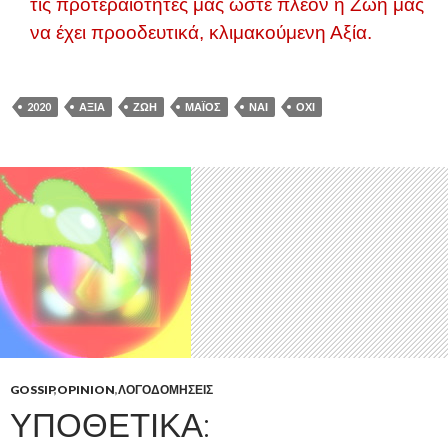
τις προτεραιότητες μας ώστε πλέον η Ζωή μας
να έχει προοδευτικά, κλιμακούμενη Αξία.
2020
ΑΞΊΑ
ΖΩΉ
ΜΆΙΟΣ
ΝΑΙ
ΌΧΙ
GOSSIP
,
OPINION
,
ΛΟΓΟΔΟΜΉΣΕΙΣ
ΥΠΟΘΕΤΙΚΆ: