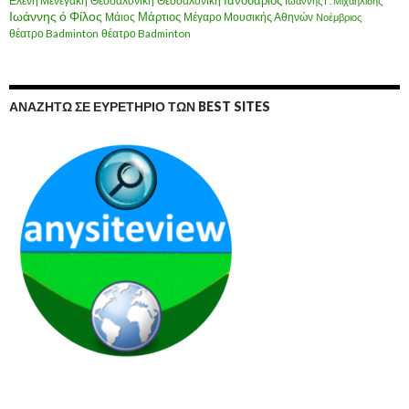
Ελένη Μενεγάκη
Θεσσαλονίκη
Ιανουάριος
Θεσσαλονίκη
Ιωάννης Γ. Μιχαηλίδης
Ιωάννης ό Φίλος
Μάιος
Μάρτιος
Μέγαρο Μουσικής Αθηνών
Νοέμβριος
θέατρο Badminton
θέατρο Badminton
ΑΝΑΖΗΤΏ ΣΕ ΕΥΡΕΤΉΡΙΟ ΤΩΝ BEST SITES