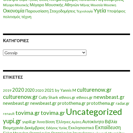
Μέγαρο Μουσικής Αθηνών
Μέγαρο Μουσικής
Μήνας
Μουσεία
Μουσικη
Υγεία
Οικονομία
Παρουσίαση
Στοιχοδομήσεις
Υποψήφιος
Τεχνολογία
τέχνη
πολιτισμός
KΑΤΗΓΟΡΊΕΣ
Kατηγορίες
ΕΤΙΚΈΤΕΣ
culturenow.gr
2020
2020
2021
by Yannis M
2019
2020
culturenow.gr
newsbeast.gr
Cutty Shark
ethnos.gr
ethnos.gr
newsbeast.gr
newsbeast.gr
protothema.gr
protothema.gr
radar.gr
Uncategorized
tovima.gr
tovima.gr
renault
yupi.gr
Αυτοκίνητο
Βιβλία
yupiii.gr
Έλληνες
Άννα Βίσση
Αγάπη
Εκπαίδευση
Βιομηχανία
Δεκέμβριος
Εκκλησιαστικά
Ειδήσεις Υγείας