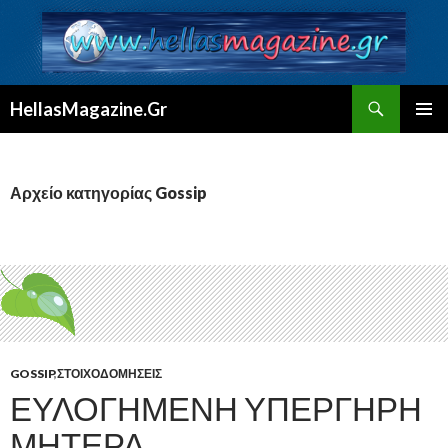
Αναζήτηση
HellasMagazine.Gr
ΜΕΤΆΒΑΣΗ
ΚΎΡΙΟ
ΣΕ
ΜΕΝΟΎ
ΠΕΡΙΕΧΌΜΕΝΟ
Αρχείο κατηγορίας Gossip
GOSSIP
,
ΣΤΟΙΧΟΔΟΜΉΣΕΙΣ
ΕΥΛΟΓΗΜΈΝΗ ΥΠΈΡΓΗΡΗ
ΜΗΤΈΡΑ.