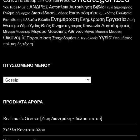
Gossip
Opinion
Press
Link
ΑΝΔΡΕΣ
Ακτοπλοϊα
Αυτοκίνηση
Βιβλίο
YouTube Music
Γενιά Δημιουργίας
Εικονοδομήσεις
Διασκέδαση
Γνώμη
Εκκλησία
Δήμαρχος
Ειδήσεις
Εκδότης
Ενημέρωση
Εργασία
Ενημέρωση
Ελλάδα
Ζωή
Εκπαίδευση
Ελλάδα
Θέατρο
Λογοδομήσεις
Κοινωνία
Θεός
Κινηματογράφος
Θέμα Υγείας
Μέγαρο Μουσικής Αθηνών
Μέγαρο Μουσικής
Μήνας
Μουσεία
Μουσικη
Υγεία
Οικονομία
Παρουσίαση
Στοιχοδομήσεις
Υποψήφιος
Τεχνολογία
τέχνη
πολιτισμός
ΠΤΥΣΣΌΜΕΝΟ ΜΕΝΟΎ
Πτυσσόμενο
μενού
ΠΡΌΣΦΑΤΑ ΆΡΘΡΑ
Real music Greece [Ζωη Λιαντράκη – δελτιο τυπου]
Στέλλα Κονιτοπούλου