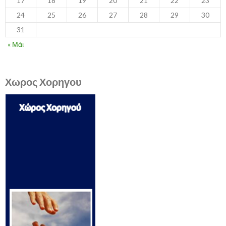
17
18
19
20
21
22
23
24
25
26
27
28
29
30
31
« Μάι
Χωρος Χορηγου