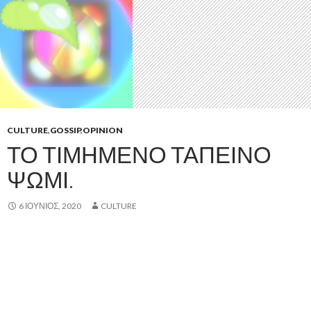
CULTURE
,
GOSSIP
,
OPINION
ΤΟ ΤΙΜΗΜΈΝΟ ΤΑΠΕΙΝΌ
ΨΩΜΊ.
6 ΙΟΎΝΙΟΣ, 2020
CULTURE