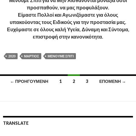
Μένουμε Σπίτι για να Μην Αισθάνονται μοναξιά όσοι
προσπαθούν, να μας προφυλάξουν.
Είμαστε Πολλοί και Αγωνιζόμαστε για όλους
υπακούοντας τους Ειδικούς για την προστασία μας.
Ευχόμαστε σε όλους καλή Υγεία, Δύναμη και Σύντομα,
επιστροφή στην κανονικότητα.
2020
ΜΆΡΤΙΟΣ
ΜΈΝΟΥΜΕ ΣΠΊΤΙ
Πλοήγηση
← ΠΡΟΗΓΟΎΜΕΝΗ
1
2
3
ΕΠΌΜΕΝΗ →
άρθρων
TRANSLATE