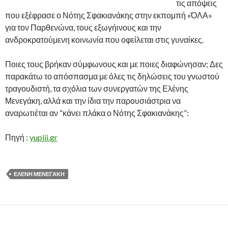
τις απόψεις
που εξέφρασε ο Νότης Σφακιανάκης στην εκπομπή «ΌΛΑ»
για τον Παρθενώνα, τους εξωγήινους και την
ανδροκρατούμενη κοινωνία που οφείλεται στις γυναίκες.
Ποιες τους βρήκαν σύμφωνους και με ποιες διαφώνησαν; Δες
παρακάτω το απόσπασμα με όλες τις δηλώσεις του γνωστού
τραγουδιστή, τα σχόλια των συνεργατών της Ελένης
Μενεγάκη, αλλά και την ίδια την παρουσιάστρια να
αναρωτιέται αν “κάνει πλάκα ο Νότης Σφακιανάκης”:
Πηγή :
yupiii.gr
ΕΛΈΝΗ ΜΕΝΕΓΆΚΗ