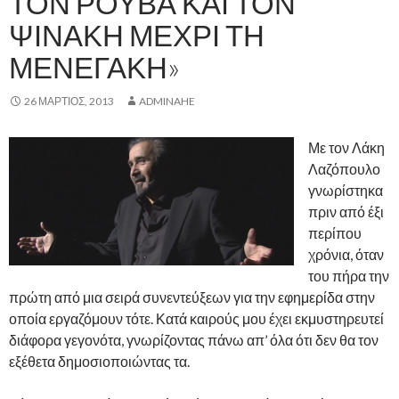
ΤΟΝ ΡΟΥΒΆ ΚΑΙ ΤΟΝ
ΨΙΝΆΚΗ ΜΈΧΡΙ ΤΗ
ΜΕΝΕΓΆΚΗ»
26 ΜΆΡΤΙΟΣ, 2013
ADMINAHE
Με τον Λάκη
Λαζόπουλο
γνωρίστηκα
πριν από έξι
περίπου
χρόνια, όταν
του πήρα την
πρώτη από μια σειρά συνεντεύξεων για την εφημερίδα στην
οποία εργαζόμουν τότε. Κατά καιρούς μου έχει εκμυστηρευτεί
διάφορα γεγονότα, γνωρίζοντας πάνω απ’ όλα ότι δεν θα τον
εξέθετα δημοσιοποιώντας τα.