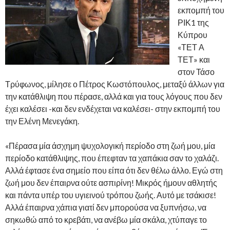
εκπομπή του
ΡΙΚ1 της
Κύπρου
«ΤΕΤ Α
ΤΕΤ» και
στον Τάσο
Τρύφωνος, μίλησε ο Πέτρος Κωστόπουλος, μεταξύ άλλων για
την κατάθλιψη που πέρασε, αλλά και για τους λόγους που δεν
έχει καλέσει -και δεν ενδέχεται να καλέσει- στην εκπομπή του
την Ελένη Μενεγάκη.
«Πέρασα μία άσχημη ψυχολογική περίοδο στη ζωή μου, μία
περίοδο κατάθλιψης, που έπεφταν τα χαπάκια σαν το χαλάζι.
Αλλά έφτασε ένα σημείο που είπα ότι δεν θέλω άλλο. Εγώ στη
ζωή μου δεν έπαιρνα ούτε ασπιρίνη! Μικρός ήμουν αθλητής
και πάντα υπέρ του υγιεινού τρόπου ζωής. Αυτό με τσάκισε!
Αλλά έπαιρνα χάπια γιατί δεν μπορούσα να ξυπνήσω, να
σηκωθώ από το κρεβάτι, να ανέβω μία σκάλα, χτύπαγε το