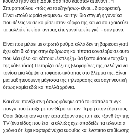
κούκλα ήταν και η Δούκισσα που καθόταν απέναντι. Η
Σπυροπούλου -πώς να το εξηγήσω;- είναι… διαφορετική.
Είναι «πολύ ωραία γκόμενα» και την ίδια στιγμή η γυναίκα
που θέλεις να σε κοιμίσει στον κόρφο της και να σου χαϊδεύει
τα μαλλιά είτε είσαι άντρας είτε γυναίκα είτε γκέι – σαν μάνα.
Είναι που μιλάει με στρωτό ρυθμό, αλλά δεν τη βαριέσαι γιατί
έχει κάτι δικό της στην άρθρωση και τίποτα κονσέρβα σε αυτά
που λέει (όλο και κάποια «έκπληξη» θα ξεστομίσουν τα χείλη
της κάθε τόσο). Πεταρίζει σέξι τις βλεφαρίδες της, αλλά για να
τονίσει μια λάμψη αποφασιστικότητας στο βλέμμα της. Είναι
μια μαθητευόμενη μάγισσα της τηλεόρασης και σαγηνευτική
όπως καμία εδώ και πολλά χρόνια.
Και είναι πανέξυπνη όπως φάνηκε από το ισόπαλο πινγκ
πονγκ που έπαιξε με τον Θέμο και τον Περρή στην έδρα τους.
Όσοι βιάστηκαν να την κατατάξουν στις τυπικές «ξανθιές» της
TV (ένα είδος που έτσι κι αλλιώς έχει αποδείξει τα τελευταία
χρόνια ότι έχει κοφτερά νύχια ευφυΐας και ένστικτο επιβίωσης