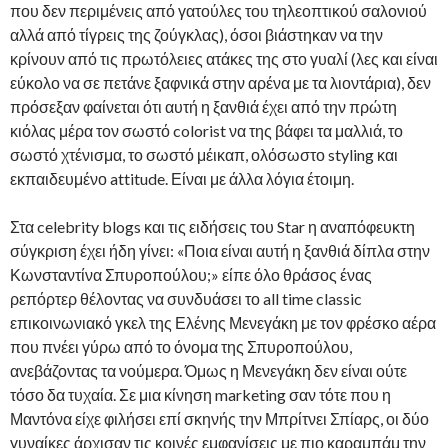
που δεν περιμένεις από γατούλες του τηλεοπτικού σαλονιού
αλλά από τίγρεις της ζούγκλας), όσοι βιάστηκαν να την
κρίνουν από τις πρωτόλειες ατάκες της στο γυαλί (λες και είναι
εύκολο να σε πετάνε ξαφνικά στην αρένα με τα λιοντάρια), δεν
πρόσεξαν φαίνεται ότι αυτή η ξανθιά έχει από την πρώτη
κιόλας μέρα τον σωστό colorist να της βάφει τα μαλλιά, το
σωστό χτένισμα, το σωστό μέικαπ, ολόσωστο styling και
εκπαιδευμένο attitude. Είναι με άλλα λόγια έτοιμη.
Στα celebrity blogs και τις ειδήσεις του Star η αναπόφευκτη
σύγκριση έχει ήδη γίνει: «Ποια είναι αυτή η ξανθιά δίπλα στην
Κωνσταντίνα Σπυροπούλου;» είπε όλο θράσος ένας
ρεπόρτερ θέλοντας να συνδυάσει το all time classic
επικοινωνιακό γκελ της Ελένης Μενεγάκη με τον φρέσκο αέρα
που πνέει γύρω από το όνομα της Σπυροπούλου,
ανεβάζοντας τα νούμερα. Όμως η Μενεγάκη δεν είναι ούτε
τόσο δα τυχαία. Σε μια κίνηση marketing σαν τότε που η
Μαντόνα είχε φιλήσει επί σκηνής την Μπρίτνει Σπίαρς, οι δύο
γυναίκες άρχισαν τις κοινές εμφανίσεις με πιο καραμπάμ την