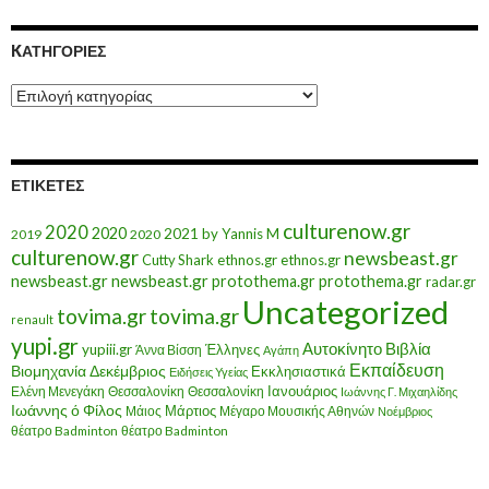
KΑΤΗΓΟΡΊΕΣ
Kατηγορίες
ΕΤΙΚΈΤΕΣ
culturenow.gr
2020
2020
2021
by Yannis M
2019
2020
culturenow.gr
newsbeast.gr
Cutty Shark
ethnos.gr
ethnos.gr
newsbeast.gr
newsbeast.gr
protothema.gr
protothema.gr
radar.gr
Uncategorized
tovima.gr
tovima.gr
renault
yupi.gr
Αυτοκίνητο
Βιβλία
yupiii.gr
Έλληνες
Άννα Βίσση
Αγάπη
Εκπαίδευση
Βιομηχανία
Δεκέμβριος
Εκκλησιαστικά
Ειδήσεις Υγείας
Ελένη Μενεγάκη
Θεσσαλονίκη
Ιανουάριος
Θεσσαλονίκη
Ιωάννης Γ. Μιχαηλίδης
Ιωάννης ό Φίλος
Μάιος
Μάρτιος
Μέγαρο Μουσικής Αθηνών
Νοέμβριος
θέατρο Badminton
θέατρο Badminton