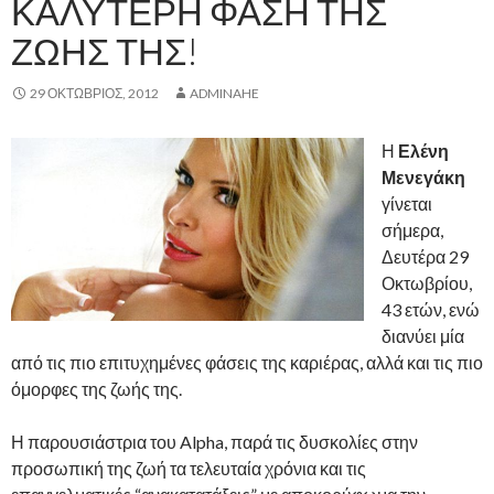
ΚΑΛΎΤΕΡΗ ΦΆΣΗ ΤΗΣ
ΖΩΉΣ ΤΗΣ!
29 ΟΚΤΏΒΡΙΟΣ, 2012
ADMINAHE
Η
Ελένη
Μενεγάκη
γίνεται
σήμερα,
Δευτέρα 29
Οκτωβρίου,
43 ετών, ενώ
διανύει μία
από τις πιο επιτυχημένες φάσεις της καριέρας, αλλά και τις πιο
όμορφες της ζωής της.
Η παρουσιάστρια του Alpha, παρά τις δυσκολίες στην
προσωπική της ζωή τα τελευταία χρόνια και τις