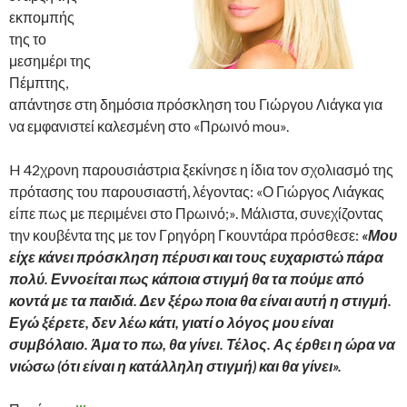
εκπομπής
της το
μεσημέρι της
Πέμπτης,
απάντησε στη δημόσια πρόσκληση του Γιώργου Λιάγκα για
να εμφανιστεί καλεσμένη στο «Πρωινό mou».
H 42χρονη παρουσιάστρια ξεκίνησε η ίδια τον σχολιασμό της
πρότασης του παρουσιαστή, λέγοντας: «Ο Γιώργος Λιάγκας
είπε πως με περιμένει στο Πρωινό;». Μάλιστα, συνεχίζοντας
την κουβέντα της με τον Γρηγόρη Γκουντάρα πρόσθεσε:
«Μου
είχε κάνει πρόσκληση πέρυσι και τους ευχαριστώ πάρα
πολύ. Εννοείται πως κάποια στιγμή θα τα πούμε από
κοντά με τα παιδιά. Δεν ξέρω ποια θα είναι αυτή η στιγμή.
Εγώ ξέρετε, δεν λέω κάτι, γιατί ο λόγος μου είναι
συμβόλαιο. Άμα το πω, θα γίνει. Τέλος. Ας έρθει η ώρα να
νιώσω (ότι είναι η κατάλληλη στιγμή) και θα γίνει».