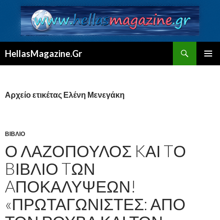
Αναζήτηση
HellasMagazine.Gr
ΜΕΤΆΒΑΣΗ
ΚΎΡΙΟ
ΣΕ
ΜΕΝΟΎ
ΠΕΡΙΕΧΌΜΕΝΟ
Αρχείο ετικέτας Ελένη Μενεγάκη
ΒΙΒΛΊΟ
Ο ΛΑΖΌΠΟΥΛΟΣ KΑΙ TΟ
BΙΒΛΊΟ TΩΝ
AΠΟΚΑΛΎΨΕΩΝ!
«ΠΡΩΤΑΓΩΝΙΣΤΈΣ: ΑΠΌ