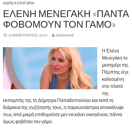
ΧΩΡΊΣ ΚΑΤΗΓΟΡΊΑ
ΕΛΈΝΗ ΜΕΝΕΓΆΚΗ «ΠΆΝΤΑ
ΦΟΒΌΜΟΥΝ ΤΟΝ ΓΆΜΟ»
14 ΦΕΒΡΟΥΆΡΙΟΣ, 2013
ADMINAHE
Η Ελένη
Μενεγάκη το
μεσημέρι της
Πέμπτης είχε
καλεσμένη
στο πλατό
της
εκπομπής της τη Δήμητρα Παπαδοπούλου και κατά τη
διάρκεια της συζήτησής τους, η παρουσιάστρια αποκάλυψε
πως από μικρή επιθυμούσε μεν να κάνει οικογένεια, πάντα
όμως φοβόταν τον γάμο.