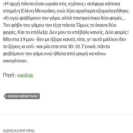
«Η αρχή πάντα είναι ωραία στις σχέσεις» ανέφερε κάποια
στιγμή η Ελένη Μενεγάκη, ενώ λίγο αργότερα εξομολογήθηκε:
«Κι εγώ φοβόμουν τον γάμο, αλλά παντρεύτηκα δύο φορές…
Τον φόβο του γάμου τον είχα πάντα. Όμως το έκανα δύο
φορές. Και το επέλεξα. Δεν μου το επέβαλε κανείς. Δύο φορές!
Μία στα 19 μου -δεν με ήξερε κανείς τότε, γι’ αυτό μάλλον δεν
το ξέρεις κι εσύ- και μία στα στα 30-31. Γενικά, πάντα
φοβόμουν τον γάμο ενώ ήθελα από μικρή να κάνω
οικογένεια».
Πηγή :
yupiii.gr
ΕΛΈΝΗ ΜΕΝΕΓΆΚΗ
ΧΩΡΊΣ ΚΑΤΗΓΟΡΊΑ