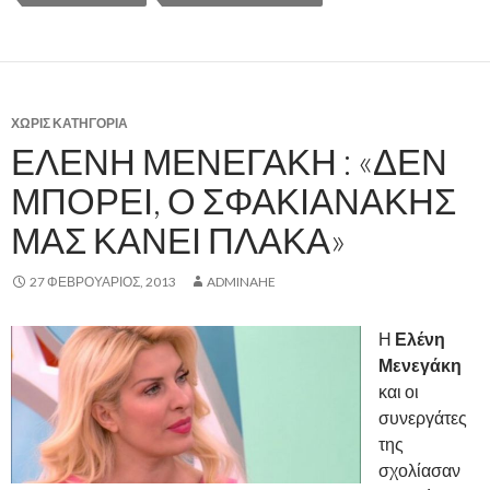
ΧΩΡΊΣ ΚΑΤΗΓΟΡΊΑ
ΕΛΈΝΗ ΜΕΝΕΓΆΚΗ : «ΔΕΝ
ΜΠΟΡΕΊ, Ο ΣΦΑΚΙΑΝΆΚΗΣ
ΜΆΣ ΚΆΝΕΙ ΠΛΆΚΑ»
27 ΦΕΒΡΟΥΆΡΙΟΣ, 2013
ADMINAHE
Η
Ελένη
Μενεγάκη
και οι
συνεργάτες
της
σχολίασαν