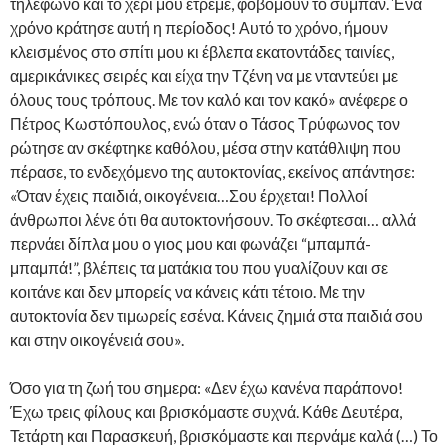
τηλέφωνο και το χέρι μου έτρεμε, φοβόμουν το σύμπαν. Ένα
χρόνο κράτησε αυτή η περίοδος! Αυτό το χρόνο, ήμουν
κλεισμένος στο σπίτι μου κι έβλεπα εκατοντάδες ταινίες,
αμερικάνικες σειρές και είχα την Τζένη να με νταντεύει με
όλους τους τρόπους. Με τον καλό και τον κακό» ανέφερε ο
Πέτρος Κωστόπουλος, ενώ όταν ο Τάσος Τρύφωνος τον
ρώτησε αν σκέφτηκε καθόλου, μέσα στην κατάθλιψη που
πέρασε, το ενδεχόμενο της αυτοκτονίας, εκείνος απάντησε:
«Όταν έχεις παιδιά, οικογένεια…Σου έρχεται! Πολλοί
άνθρωποι λένε ότι θα αυτοκτονήσουν. Το σκέφτεσαι… αλλά
περνάει δίπλα μου ο γιος μου και φωνάζει “μπαμπά-
μπαμπά!”, βλέπεις τα ματάκια του που γυαλίζουν και σε
κοιτάνε και δεν μπορείς να κάνεις κάτι τέτοιο. Με την
αυτοκτονία δεν τιμωρείς εσένα. Κάνεις ζημιά στα παιδιά σου
και στην οικογένειά σου».
Όσο για τη ζωή του σημερα: «Δεν έχω κανένα παράπονο!
Έχω τρεις φίλους και βρισκόμαστε συχνά. Κάθε Δευτέρα,
Τετάρτη και Παρασκευή, βρισκόμαστε και περνάμε καλά (…) Το