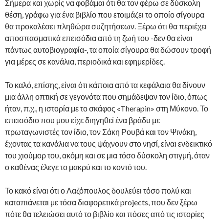
Σήμερα και χωρίς να φοβάμαι ότι θα τον φέρω σε δύσκολη
θέση, γράφω για ένα βιβλίο που ετοιμάζει το οποίο σίγουρα
θα προκαλέσει πληθώρα συζητήσεων. Ξέρω ότι θα περιέχει
αποσπασματικά επεισόδια από τη ζωή του -δεν θα είναι
πάντως αυτοβιογραφία-, τα οποία σίγουρα θα δώσουν τροφή
για μέρες σε κανάλια, περιοδικά και εφημερίδες.
Το καλό, επίσης, είναι ότι κάποια από τα κεφάλαια θα δίνουν
μια άλλη οπτική σε γεγονότα που σημάδεψαν τον ίδιο, όπως
ήταν, π.χ., η ιστορία με το σκάφος «Therapin» στη Μύκονο. Το
επεισόδιο που μου είχε διηγηθεί ένα βράδυ με
πρωταγωνιστές τον ίδιο, τον Σάκη Ρουβά και τον Ψινάκη,
έχοντας τα κανάλια να τους ψάχνουν στο νησί, είναι ενδεικτικό
του χιούμορ του, ακόμη και σε μια τόσο δύσκολη στιγμή, όταν
ο καθένας έλεγε το μακρύ και το κοντό του.
Το κακό είναι ότι ο Λαζόπουλος δουλεύει τόσο πολύ και
καταπιάνεται με τόσα διαφορετικά projects, που δεν ξέρω
πότε θα τελειώσει αυτό το βιβλίο και πόσες από τις ιστορίες