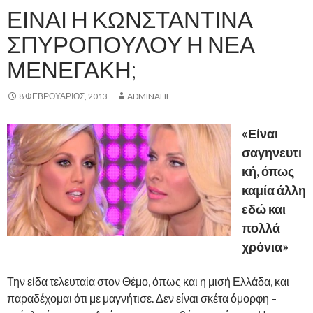
ΕΊΝΑΙ Η ΚΩΝΣΤΑΝΤΊΝΑ
ΣΠΥΡΟΠΟΎΛΟΥ Η ΝΈΑ
ΜΕΝΕΓΆΚΗ;
8 ΦΕΒΡΟΥΆΡΙΟΣ, 2013
ADMINAHE
«Είναι
σαγηνευτι
κή, όπως
καμία άλλη
εδώ και
πολλά
χρόνια»
Την είδα τελευταία στον Θέμο, όπως και η μισή Ελλάδα, και
παραδέχομαι ότι με μαγνήτισε. Δεν είναι σκέτα όμορφη –