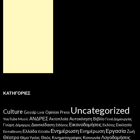
ΚΑΤΗΓΟΡΊΕΣ
Uncategorized
Culture
Gossip
Opinion
Press
Link
ΑΝΔΡΕΣ
Ακτοπλοϊα
Αυτοκίνηση
Βιβλίο
YouTube Music
Γενιά Δημιουργίας
Εικονοδομήσεις
Διασκέδαση
Γνώμη
Εκκλησία
Δήμαρχος
Ειδήσεις
Εκδότης
Ενημέρωση
Εργασία
Ενημέρωση
Ελλάδα
Ζωή
Εκπαίδευση
Ελλάδα
Θέατρο
Λογοδομήσεις
Κοινωνία
Θεός
Κινηματογράφος
Θέμα Υγείας