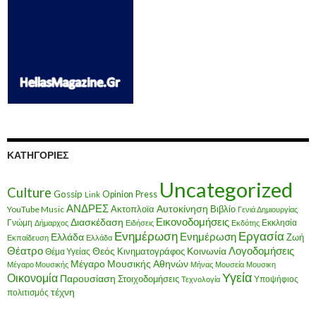
ΚΑΤΗΓΟΡΊΕΣ
Uncategorized
Culture
Gossip
Opinion
Press
Link
ΑΝΔΡΕΣ
Ακτοπλοϊα
Αυτοκίνηση
Βιβλίο
YouTube Music
Γενιά Δημιουργίας
Εικονοδομήσεις
Διασκέδαση
Γνώμη
Εκκλησία
Δήμαρχος
Ειδήσεις
Εκδότης
Ενημέρωση
Εργασία
Ενημέρωση
Ελλάδα
Ζωή
Εκπαίδευση
Ελλάδα
Θέατρο
Λογοδομήσεις
Κοινωνία
Θεός
Κινηματογράφος
Θέμα Υγείας
Μέγαρο Μουσικής Αθηνών
Μέγαρο Μουσικής
Μήνας
Μουσεία
Μουσικη
Υγεία
Οικονομία
Παρουσίαση
Στοιχοδομήσεις
Υποψήφιος
Τεχνολογία
τέχνη
πολιτισμός