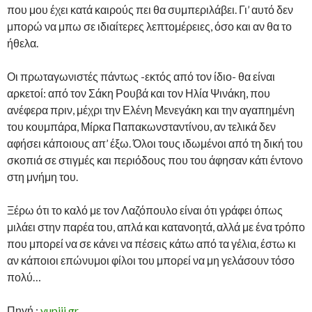
που μου έχει κατά καιρούς πει θα συμπεριλάβει. Γι’ αυτό δεν
μπορώ να μπω σε ιδιαίτερες λεπτομέρειες, όσο και αν θα το
ήθελα.
Οι πρωταγωνιστές πάντως -εκτός από τον ίδιο- θα είναι
αρκετοί: από τον Σάκη Ρουβά και τον Ηλία Ψινάκη, που
ανέφερα πριν, μέχρι την Ελένη Μενεγάκη και την αγαπημένη
του κουμπάρα, Μίρκα Παπακωνσταντίνου, αν τελικά δεν
αφήσει κάποιους απ’ έξω. Όλοι τους ιδωμένοι από τη δική του
σκοπιά σε στιγμές και περιόδους που του άφησαν κάτι έντονο
στη μνήμη του.
Ξέρω ότι το καλό με τον Λαζόπουλο είναι ότι γράφει όπως
μιλάει στην παρέα του, απλά και κατανοητά, αλλά με ένα τρόπο
που μπορεί να σε κάνει να πέσεις κάτω από τα γέλια, έστω κι
αν κάποιοι επώνυμοι φίλοι του μπορεί να μη γελάσουν τόσο
πολύ…
Πηγή :
yupiii.gr