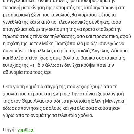
επαγγελματικές “ανακατατάξεις” με αποκορύφωμα την
περσινή μετακίνηση της εκπομπής της από την πρωινή στη
μεσημεριανή ζώνη του καναλιού, θα γιορτάσει φέτος τα
γενέθλιά της κάτω από τις πλέον ιδανικές συνθήκες, τόσο
επαγγελματικά, με την εκπομπή της να κρατά σταθερά την
πρωτιά στους πίνακες τηλεθέασης, όσο και προσωπικά, αφού
η σχέση της με τον Μάκη Παντζόπουλο μοιάζει συνεχώς να
δυναμώνει. Παράλληλα, τα τρία της παιδιά, Άγγελος, Λάουρα
και Βαλέρια, είναι χωρίς αμφιβολία το βασικό συστατικό της
ευτυχίας της – η ίδια άλλωστε δεν έχει κρύψει ποτέ την
αδυναμία που τους έχει.
Όσο για τη δημόσια στιγμή της που ξεχωρίζουμε από τη
χρονιά που πέρασε στη ζωή της: Την σπάνια εξομολόγησή
της στον Θέμο Αναστασιάδη, στην οποία η Ελένη Μενεγάκη
έδωσε απαντήσεις σε όλους και για όλα όσα ακούστηκαν
γύρω από το όνομά της τα τελευταία χρόνια.
Πηγή :
yupiii.gr