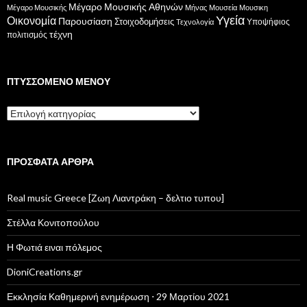
Μέγαρο Μουσικής Αθηνών
Μέγαρο Μουσικής
Μήνας
Μουσεία
Μουσικη
Υγεία
Οικονομία
Παρουσίαση
Στοιχοδομήσεις
Υποψήφιος
Τεχνολογία
τέχνη
πολιτισμός
ΠΤΥΣΣΌΜΕΝΟ ΜΕΝΟΎ
Πτυσσόμενο
μενού
ΠΡΌΣΦΑΤΑ ΆΡΘΡΑ
Real music Greece [Ζωη Λιαντράκη – δελτιο τυπου]
Στέλλα Κονιτοπούλου
Η Φωτιά ειναι πόλεμος
DioniCreations.gr
Εκκλησία Καθημερινή ενημέρωση ⋅ 29 Μαρτίου 2021