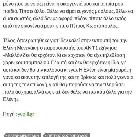
μόνο που με νοιάζει είναι η οικογένειά μου και τα τρία μου
παιδιά. Τίποτε άλλο. Θέλω να είμαι ευγενής με όλους, θέλω να
είμαι σωστός, αλλά δεν με αφορά, πλέον, τίποτε άλλο εκτός
από την οικογένειά μου», είπε ο Πέτρος Κωστόπουλος.
Τέλος, όταν ρωτήθηκε γιατί δεν καλεί στην εκπομπή του την
Ελένη Μενεγάκη, ο παρουσιαστής του ANT1 εξήγησε:
«Μαλλόν δεν θα ερχόταν. Κι αν ερχόταν, θα είχε τηλεθέαση
χάριν κουτσομπολιού. Γι’ αυτό και δεν θα ερχόταν η ίδια, γι’
αυτό και δεν θα την καλούσα κι εγώ. Η Ελένη είναι μία χαρά, η
γυναίκα έκανε την επιλογή της και τη βρίσκω και πολύ γενναία
αυτή της την επιλογή, γιατί θα μπορούσε να την πληρώσει
πολύ άσχημα, αλλά ως εκεί, δεν θέλω να πω κάτι άλλο για την
Ελένη».
Πηγή :
yupiii.gr
ΕΛΈΝΗ ΜΕΝΕΓΆΚΗ
ΠΈΤΡΟΣ ΚΩΣΤΌΠΟΥΛΟΣ