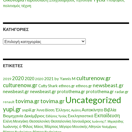
Στοιχοδομήσεις
Υποψήφιος
Τεχνολογία
τέχνη
πολιτισμός
KΑΤΗΓΟΡΊΕΣ
Kατηγορίες
ΕΤΙΚΈΤΕΣ
culturenow.gr
2020
2020
2021
by Yannis M
2019
2020
culturenow.gr
newsbeast.gr
Cutty Shark
ethnos.gr
ethnos.gr
newsbeast.gr
newsbeast.gr
protothema.gr
protothema.gr
radar.gr
Uncategorized
tovima.gr
tovima.gr
renault
yupi.gr
Αυτοκίνητο
Βιβλία
yupiii.gr
Έλληνες
Άννα Βίσση
Αγάπη
Εκπαίδευση
Βιομηχανία
Δεκέμβριος
Εκκλησιαστικά
Ειδήσεις Υγείας
Ελένη Μενεγάκη
Θεσσαλονίκη
Ιανουάριος
Θεσσαλονίκη
Ιωάννης Γ. Μιχαηλίδης
Ιωάννης ό Φίλος
Μάιος
Μάρτιος
Μέγαρο Μουσικής Αθηνών
Νοέμβριος
θέατρο Badminton
θέατρο Badminton