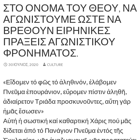
ΣΤΟ ΌΝΟΜΑ ΤΟΥ ΘΕΟΎ, ΝΑ
ΑΓΩΝΙΣΤΟΎΜΕ ΏΣΤΕ ΝΑ
ΒΡΕΘΟΎΝ ΕΙΡΗΝΙΚΈΣ
ΠΡΆΞΕΙΣ ΑΓΩΝΙΣΤΙΚΟΎ
ΦΡΟΝΉΜΑΤΟΣ.
30 ΙΟΎΛΙΟΣ, 2020
CULTURE
«Εἴδομεν τό φῶς τό ἀληθινόν, ἐλάβομεν
Πνεῦμα ἐπουράνιον, εὕρομεν πίστιν ἀληθῆ,
ἀδιαίρετον Τριάδα προσκυνοῦντες, αὕτη γάρ
ἡμᾶς ἔσωσεν»
Αὐτή ἡ σωστική καί καθαρτική Χάρις πού μᾶς
δίδεται ἀπό τό Πανάγιον Πνεῦμα ἐντός τῆς