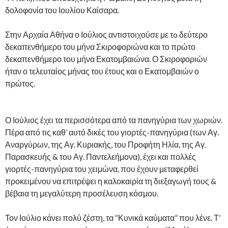
δολοφονία του Ιουλίου Καίσαρα.
Στην Αρχαία Αθήνα ο Ιούλιος αντιστοιχούσε με τo δεύτερο
δεκαπενθήμερο του μήνα Σκιροφοριώνα και το πρώτο
δεκαπενθήμερο του μήνα Εκατομβαιώνα. Ο Σκιροφοριών
ήταν ο τελευταίος μήνας του έτους και ο Εκατομβαιών ο
πρώτος.
Ο Ιούλιος έχει τα περισσότερα από τα πανηγύρια των χωριών.
Πέρα από τις καθ’ αυτό δικές του γιορτές-πανηγύρια (των Αγ.
Αναργύρων, της Αγ. Κυριακής, του Προφήτη Ηλία, της Αγ.
Παρασκευής & του Αγ. Παντελεήμονα), έχει και πολλές
γιορτές-πανηγύρια του χειμώνα, που έχουν μεταφερθεί
προκειμένου να επιτρέψει η καλοκαιρία τη διεξαγωγή τους &
βέβαια τη μεγαλύτερη προσέλευση κόσμου.
Τον Ιούλιο κάνει πολύ ζέστη, τα “Κυνικά καύματα” που λένε. Τ’