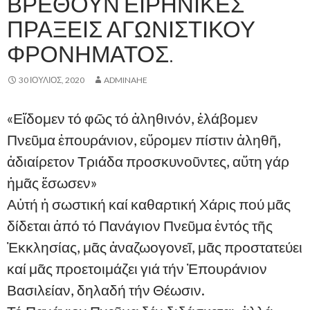
ΒΡΕΘΟΎΝ ΕΙΡΗΝΙΚΈΣ
ΠΡΆΞΕΙΣ ΑΓΩΝΙΣΤΙΚΟΎ
ΦΡΟΝΉΜΑΤΟΣ.
30 ΙΟΎΛΙΟΣ, 2020
ADMINAHE
«Εἴδομεν τό φῶς τό ἀληθινόν, ἐλάβομεν
Πνεῦμα ἐπουράνιον, εὕρομεν πίστιν ἀληθῆ,
ἀδιαίρετον Τριάδα προσκυνοῦντες, αὕτη γάρ
ἡμᾶς ἔσωσεν»
Αὐτή ἡ σωστική καί καθαρτική Χάρις πού μᾶς
δίδεται ἀπό τό Πανάγιον Πνεῦμα ἐντός τῆς
Ἐκκλησίας, μᾶς ἀναζωογονεῖ, μᾶς προστατεύει
καί μᾶς προετοιμάζει γιά τήν Ἐπουράνιον
Βασιλείαν, δηλαδή τήν Θέωσιν.