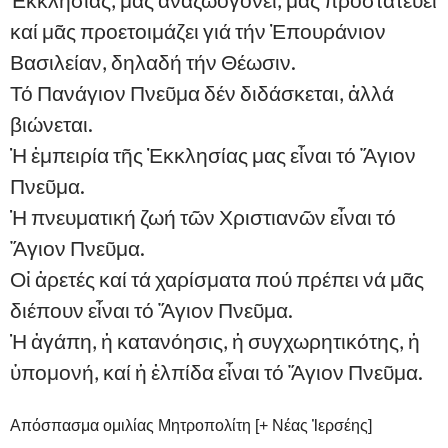
Ἐκκλησίας, μᾶς ἀναζωογονεῖ, μᾶς προστατεύει
καί μᾶς προετοιμάζει γιά τήν Ἐπουράνιον
Βασιλείαν, δηλαδή τήν Θέωσιν.
Τό Πανάγιον Πνεῦμα δέν διδάσκεται, ἀλλά
βιώνεται.
Ἡ ἐμπειρία τῆς Ἐκκλησίας μας εἶναι τό Ἅγιον
Πνεῦμα.
Ἡ πνευματική ζωή τῶν Χριστιανῶν εἶναι τό
Ἅγιον Πνεῦμα.
Οἰ ἀρετές καί τά χαρίσματα πού πρέπει νά μᾶς
διέπουν εἶναι τό Ἅγιον Πνεῦμα.
Ἡ ἀγάπη, ἡ κατανόησις, ἡ συγχωρητικότης, ἡ
ὑπομονή, καί ἡ ἐλπίδα εἶναι τό Ἅγιον Πνεῦμα.
Απόσπασμα ομιλίας Μητροπολίτη [+ Νέας Ἰερσέης]