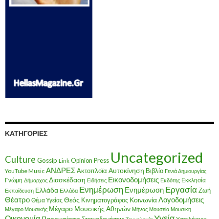
ΚΑΤΗΓΟΡΊΕΣ
Uncategorized
Culture
Gossip
Opinion
Press
Link
ΑΝΔΡΕΣ
Ακτοπλοϊα
Αυτοκίνηση
Βιβλίο
YouTube Music
Γενιά Δημιουργίας
Εικονοδομήσεις
Διασκέδαση
Γνώμη
Εκκλησία
Δήμαρχος
Ειδήσεις
Εκδότης
Ενημέρωση
Εργασία
Ενημέρωση
Ελλάδα
Ζωή
Εκπαίδευση
Ελλάδα
Θέατρο
Λογοδομήσεις
Κοινωνία
Θεός
Κινηματογράφος
Θέμα Υγείας
Μέγαρο Μουσικής Αθηνών
Μέγαρο Μουσικής
Μήνας
Μουσεία
Μουσικη
Υγεία
Οικονομία
Παρουσίαση