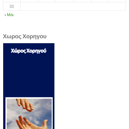
31
« Μάι
Χωρος Χορηγου