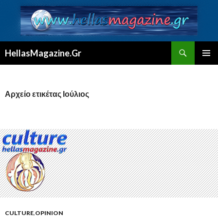
Αναζήτηση
HellasMagazine.Gr
ΜΕΤΆΒΑΣΗ
ΚΎΡΙΟ
ΣΕ
ΜΕΝΟΎ
ΠΕΡΙΕΧΌΜΕΝΟ
Αρχείο ετικέτας Ιούλιος
CULTURE
,
OPINION