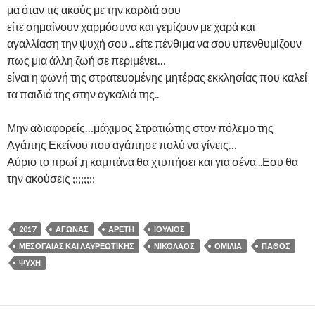
μα όταν τις ακούς με την καρδιά σου
είτε σημαίνουν χαρμόσυνα και γεμίζουν με χαρά και
αγαλλίαση την ψυχή σου .. είτε πένθιμα να σου υπενθυμίζουν
πως μια άλλη ζωή σε περιμένει…
είναι η φωνή της στρατευομένης μητέρας εκκλησίας που καλεί
τα παιδιά της στην αγκαλιά της..
Μην αδιαφορείς…μάχιμος Στρατιώτης στον πόλεμο της
Αγάπης Εκείνου που αγάπησε πολύ να γίνεις…
Αύριο το πρωί ,η καμπάνα θα χτυπήσει και για σένα ..Εσυ θα
την ακούσεις ;;;;;;;;
2017
ΑΓΏΝΑΣ
ΑΡΕΤΉ
ΙΟΎΛΙΟΣ
ΜΕΣΟΓΑΊΑΣ ΚΑΙ ΛΑΥΡΕΩΤΙΚΉΣ
ΝΙΚΌΛΑΟΣ
ΟΜΙΛΊΑ
ΠΆΘΟΣ
ΨΥΧΉ