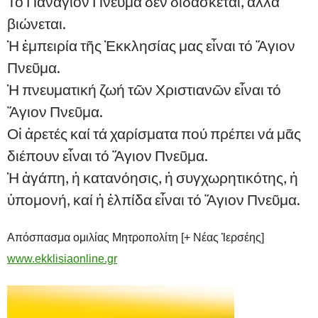
Τό Πανάγιον Πνεῦμα δέν διδάσκεται, ἀλλά
βιώνεται.
Ἡ ἐμπειρία τῆς Ἐκκλησίας μας εἶναι τό Ἅγιον
Πνεῦμα.
Ἡ πνευματική ζωή τῶν Χριστιανῶν εἶναι τό
Ἅγιον Πνεῦμα.
Οἰ ἀρετές καί τά χαρίσματα πού πρέπει νά μᾶς
διέπουν εἶναι τό Ἅγιον Πνεῦμα.
Ἡ ἀγάπη, ἡ κατανόησις, ἡ συγχωρητικότης, ἡ
ὑπομονή, καί ἡ ἐλπίδα εἶναι τό Ἅγιον Πνεῦμα.
Απόσπασμα ομιλίας Μητροπολίτη [+ Νέας Ἰερσέης]
www.ekklisiaonline.gr