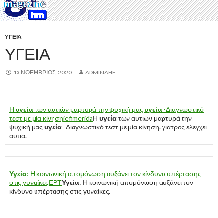
ΥΓΕΊΑ
ΥΓΕΊΑ
13 ΝΟΈΜΒΡΙΟΣ, 2020
ADMINAHE
Η
υγεία
των αυτιών μαρτυρά την ψυχική μας
υγεία
-Διαγνωστικό
τεστ με μία κίνηση
iefimerida
Η
υγεία
των αυτιών μαρτυρά την
ψυχική μας
υγεία
-Διαγνωστικό τεστ με μία κίνηση. γιατρος ελεγχει
αυτια.
Υγεία
: Η κοινωνική απομόνωση αυξάνει τον κίνδυνο υπέρτασης
στις γυναίκες
ΕΡΤ
Υγεία
: Η κοινωνική απομόνωση αυξάνει τον
κίνδυνο υπέρτασης στις γυναίκες.