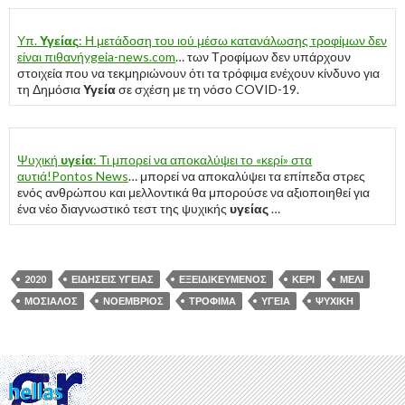
Υπ.
Υγείας
: Η μετάδοση του ιού μέσω κατανάλωσης τροφίμων δεν
είναι πιθανή
ygeia-news.com
… των Τροφίμων δεν υπάρχουν
στοιχεία που να τεκμηριώνουν ότι τα τρόφιμα ενέχουν κίνδυνο για
τη Δημόσια
Υγεία
σε σχέση με τη νόσο COVID-19.
Ψυχική
υγεία
: Τι μπορεί να αποκαλύψει το «κερί» στα
αυτιά!
Pontos News
… μπορεί να αποκαλύψει τα επίπεδα στρες
ενός ανθρώπου και μελλοντικά θα μπορούσε να αξιοποιηθεί για
ένα νέο διαγνωστικό τεστ της ψυχικής
υγείας
…
2020
ΕΙΔΉΣΕΙΣ ΥΓΕΊΑΣ
ΕΞΕΙΔΙΚΕΥΜΈΝΟΣ
ΚΕΡΊ
ΜΈΛΙ
ΜΌΣΙΑΛΟΣ
ΝΟΈΜΒΡΙΟΣ
ΤΡΌΦΙΜΑ
ΥΓΕΊΑ
ΨΥΧΙΚΉ