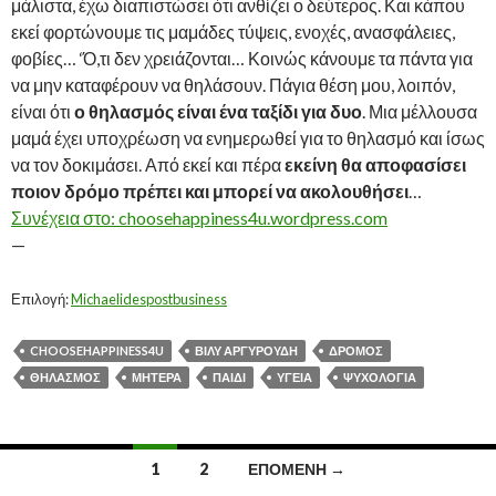
μάλιστα, έχω διαπιστώσει ότι ανθίζει ο δεύτερος. Και κάπου
εκεί φορτώνουμε τις μαμάδες τύψεις, ενοχές, ανασφάλειες,
φοβίες… ‘Ό,τι δεν χρειάζονται… Κοινώς κάνουμε τα πάντα για
να μην καταφέρουν να θηλάσουν. Πάγια θέση μου, λοιπόν,
είναι ότι
ο θηλασμός είναι ένα ταξίδι για δυο
. Μια μέλλουσα
μαμά έχει υποχρέωση να ενημερωθεί για το θηλασμό και ίσως
να τον δοκιμάσει. Από εκεί και πέρα
εκείνη θα αποφασίσει
ποιον δρόμο πρέπει και μπορεί να ακολουθήσει
…
Συνέχεια στο: choosehappiness4u.wordpress.com
—
Επιλογή:
Michaelidespostbusiness
CHOOSEHAPPINESS4U
ΒΊΛΥ ΑΡΓΥΡΟΎΔΗ
ΔΡΌΜΟΣ
ΘΗΛΑΣΜΌΣ
ΜΗΤΈΡΑ
ΠΑΙΔΊ
ΥΓΕΊΑ
ΨΥΧΟΛΟΓΊΑ
Πλοήγηση
1
2
ΕΠΌΜΕΝΗ →