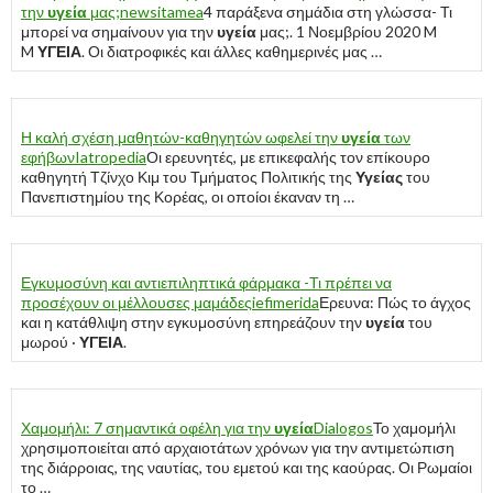
την
υγεία
μας;
newsitamea
4 παράξενα σημάδια στη γλώσσα- Τι
μπορεί να σημαίνουν για την
υγεία
μας;. 1 Νοεμβρίου 2020 M
M
ΥΓΕΙΑ
. Οι διατροφικές και άλλες καθημερινές μας …
Η καλή σχέση μαθητών-καθηγητών ωφελεί την
υγεία
των
εφήβων
Iatropedia
Οι ερευνητές, με επικεφαλής τον επίκουρο
καθηγητή Τζίνχο Κιμ του Τμήματος Πολιτικής της
Υγείας
του
Πανεπιστημίου της Κορέας, οι οποίοι έκαναν τη …
Εγκυμοσύνη και αντιεπιληπτικά φάρμακα -Τι πρέπει να
προσέχουν οι μέλλουσες μαμάδες
iefimerida
Ερευνα: Πώς το άγχος
και η κατάθλιψη στην εγκυμοσύνη επηρεάζουν την
υγεία
του
μωρού ·
ΥΓΕΙΑ
.
Χαμομήλι: 7 σημαντικά οφέλη για την
υγεία
Dialogos
Το χαμομήλι
χρησιμοποιείται από αρχαιοτάτων χρόνων για την αντιμετώπιση
της διάρροιας, της ναυτίας, του εμετού και της καούρας. Οι Ρωμαίοι
το …