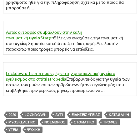
χρησιμοποιηθεί για την πληροφόρηση σχετικά με το ποιος θα
μπορούσε ή …
Αυτές οι τροφές συμβάλλουν στην καλή
πνευματική
υγεία
Star.gr
Θέλεις να ενισχύσεις την πνευματική
σου
υγεία
; Σημασία και εδώ παίζει η διατροφή. Δες λοιπόν
παρακάτω ποιες τροφές μπορείς να επιλέξεις.
Lockdown: Τι επιπτώσεις έχει στην μυοσκελετική
υγεία
ο
εγκλεισμός στο σπίτι
Iatropedia
Επιβαρυντικός για την
υγεία
των
οστών, των μυών και των αρθρώσεων ήταν ο εγκλεισμός που
επιβλήθηκε πριν μερικούς μήνες, προκειμένου να …
2020
LOCKDOWN
ΑΥΤΊ
ΕΙΔΉΣΕΙΣ ΥΓΕΊΑΣ
ΚΑΤΆΘΛΙΨΗ
ΜΥΟΣΚΕΛΕΤΙΚΌ
ΝΟΈΜΒΡΙΟΣ
ΣΤΟΜΑΤΙΚΌ
ΤΡΟΦΈΣ
ΥΓΕΊΑ
ΨΥΧΙΚΉ