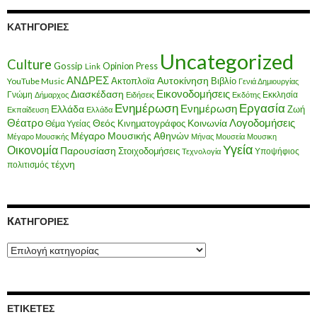
ΚΑΤΗΓΟΡΊΕΣ
Uncategorized
Culture
Gossip
Opinion
Press
Link
ΑΝΔΡΕΣ
Ακτοπλοϊα
Αυτοκίνηση
Βιβλίο
YouTube Music
Γενιά Δημιουργίας
Εικονοδομήσεις
Διασκέδαση
Γνώμη
Εκκλησία
Δήμαρχος
Ειδήσεις
Εκδότης
Ενημέρωση
Εργασία
Ενημέρωση
Ελλάδα
Ζωή
Εκπαίδευση
Ελλάδα
Θέατρο
Λογοδομήσεις
Κοινωνία
Θεός
Κινηματογράφος
Θέμα Υγείας
Μέγαρο Μουσικής Αθηνών
Μέγαρο Μουσικής
Μήνας
Μουσεία
Μουσικη
Υγεία
Οικονομία
Παρουσίαση
Στοιχοδομήσεις
Υποψήφιος
Τεχνολογία
τέχνη
πολιτισμός
KΑΤΗΓΟΡΊΕΣ
Kατηγορίες
ΕΤΙΚΈΤΕΣ