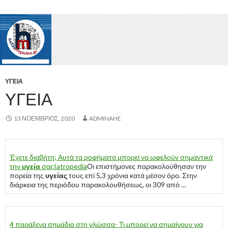
ΥΓΕΊΑ
ΥΓΕΊΑ
13 ΝΟΈΜΒΡΙΟΣ, 2020
ADMINAHE
Έχετε διαβήτη; Αυτά τα ροφήματα μπορεί να ωφελούν σημαντικά
την
υγεία
σας
Iatropedia
Οι επιστήμονες παρακολούθησαν την
πορεία της
υγείας
τους επί 5,3 χρόνια κατά μέσον όρο. Στην
διάρκεια της περιόδου παρακολουθήσεως, οι 309 από …
4 παράξενα σημάδια στη γλώσσα- Τι μπορεί να σημαίνουν για