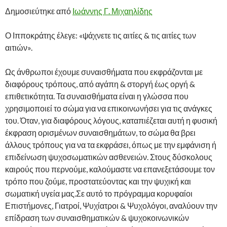
Δημοσιεύτηκε από
Ιωάννης Γ. Μιχαηλίδης
Ο Ιπποκράτης έλεγε: «ψάχνετε τις αιτίες & τις αιτίες των
αιτιών».
Ως άνθρωποι έχουμε συναισθήματα που εκφράζονται με
διαφόρους τρόπους, από αγάπη & στοργή έως οργή &
επιθετικότητα. Τα συναισθήματα είναι η γλώσσα που
χρησιμοποιεί το σώμα για να επικοινωνήσει για τις ανάγκες
του. Όταν, για διαφόρους λόγους, καταπιέζεται αυτή η φυσική
έκφραση ορισμένων συναισθημάτων, το σώμα θα βρει
άλλους τρόπους για να τα εκφράσει, όπως με την εμφάνιση ή
επιδείνωση ψυχοσωματικών ασθενειών. Στους δύσκολους
καιρούς που περνούμε, καλούμαστε να επανεξετάσουμε τον
τρόπο που ζούμε, προστατεύοντας και την ψυχική και
σωματική υγεία μας.Σε αυτό το πρόγραμμα κορυφαίοι
Επιστήμονες, Γιατροί, Ψυχίατροι & Ψυχολόγοι, αναλύουν την
επίδραση των συναισθηματικών & ψυχοκοινωνικών