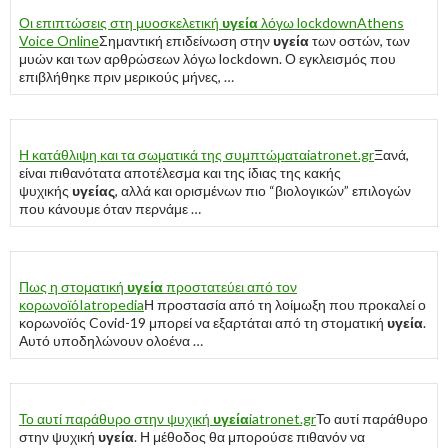
Οι επιπτώσεις στη μυοσκελετική
υγεία
λόγω lockdown
Athens
Voice Online
Σημαντική επιδείνωση στην
υγεία
των οστών, των
μυών και των αρθρώσεων λόγω lockdown. Ο εγκλεισμός που
επιβλήθηκε πριν μερικούς μήνες, …
Η κατάθλιψη και τα σωματικά της συμπτώματα
iatronet.gr
Ξανά,
είναι πιθανότατα αποτέλεσμα και της ίδιας της κακής
ψυχικής
υγείας
, αλλά και ορισμένων πιο “βιολογικών” επιλογών
που κάνουμε όταν περνάμε …
Πως η στοματική
υγεία
προστατεύει από τον
κορωνοϊό
Iatropedia
Η προστασία από τη λοίμωξη που προκαλεί ο
κορωνοϊός Covid-19 μπορεί να εξαρτάται από τη στοματική
υγεία
.
Αυτό υποδηλώνουν ολοένα …
Το αυτί παράθυρο στην ψυχική
υγεία
iatronet.gr
Το αυτί παράθυρο
στην ψυχική
υγεία
. Η μέθοδος θα μπορούσε πιθανόν να