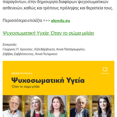
παραγόντων, στην δημιουργία διαφόρων ψυχοσωματικών
ασθενειών, καθώς και τρόπους πρόληψης και θεραπεία τους.
Περισσότερα επιλέξτε =>>
alpedu.eu
Ψυχοσωματική Υγεία: Όταν το σώμα μιλάει
Εισηγητές:
Γεώργιος Π. Χρούσος, Λίζα Βάρβογλη, Άννα Παπαγεωργίου,
Σάββας Σαββόπουλος, Άννα Πολεμικού