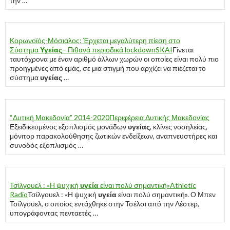
την …
Κορωνοϊός-Μόσιαλος: Έρχεται μεγαλύτερη πίεση στο
Σύστημα
Υγείας
– Πιθανά περιοδικά lockdown
SKAI
Γίνεται
ταυτόχρονα με έναν αριθμό άλλων χωρών οι οποίες είναι πολύ πιο
προηγμένες από εμάς, σε μια στιγμή που αρχίζει να πιέζεται το
σύστημα
υγείας
…
“Δυτική Μακεδονία” 2014-2020
Περιφέρεια Δυτικής Μακεδονίας
Εξειδικευμένος εξοπλισμός μονάδων
υγείας
, κλίνες νοσηλείας,
μόνιτορ παρακολούθησης ζωτικών ενδείξεων, αναπνευστήρες και
συνοδός εξοπλισμός …
Τσίλγουελ : «Η ψυχική
υγεία
είναι πολύ σημαντική»
Athletic
Radio
Τσίλγουελ : «Η ψυχική
υγεία
είναι πολύ σημαντική». Ο Μπεν
Τσίλγουελ, ο οποίος εντάχθηκε στην Τσέλσι από την Λέστερ,
υπογράφοντας πενταετές …