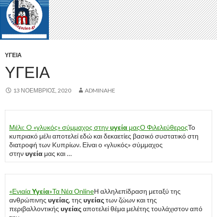
ΥΓΕΊΑ
ΥΓΕΙΑ
13 ΝΟΈΜΒΡΙΟΣ, 2020
ADMINAHE
Μέλι: O «γλυκός» σύμμαχος στην
υγεία
μας
Ο Φιλελεύθερος
Το
κυπριακό μέλι αποτελεί εδώ και δεκαετίες βασικό συστατικό στη
διατροφή των Kυπρίων. Είναι ο «γλυκός» σύμμαχος
στην
υγεία
μας και …
«Ενιαία
Υγεία
»
Τα Νέα Οnline
Η αλληλεπίδραση μεταξύ της
ανθρώπινης
υγείας
, της
υγείας
των ζώων και της
περιβαλλοντικής
υγείας
αποτελεί θέμα μελέτης τουλάχιστον από