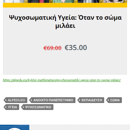
https://alpedu.eu/kykloi-mathimatwn/psychoswmatiki-ugeia-otan-to-swma-milaei/
ALPEDU.EU
ΑΝΟΙΧΤΌ ΠΑΝΕΠΙΣΤΉΜΙΟ
ΕΚΠΑΊΔΕΥΣΗ
ΣΏΜΑ
ΥΓΕΊΑ
ΨΥΧΟΣΩΜΑΤΙΚΌ