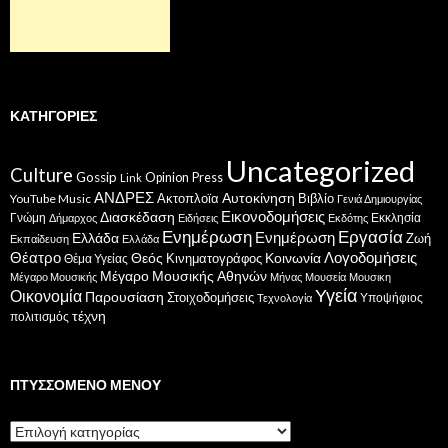
ΚΑΤΗΓΟΡΊΕΣ
Uncategorized
Culture
Gossip
Opinion
Press
Link
ΑΝΔΡΕΣ
Ακτοπλοϊα
Αυτοκίνηση
Βιβλίο
YouTube Music
Γενιά Δημιουργίας
Εικονοδομήσεις
Διασκέδαση
Γνώμη
Εκκλησία
Δήμαρχος
Ειδήσεις
Εκδότης
Ενημέρωση
Εργασία
Ενημέρωση
Ελλάδα
Ζωή
Εκπαίδευση
Ελλάδα
Θέατρο
Λογοδομήσεις
Κοινωνία
Θεός
Κινηματογράφος
Θέμα Υγείας
Μέγαρο Μουσικής Αθηνών
Μέγαρο Μουσικής
Μήνας
Μουσεία
Μουσικη
Υγεία
Οικονομία
Παρουσίαση
Στοιχοδομήσεις
Υποψήφιος
Τεχνολογία
τέχνη
πολιτισμός
ΠΤΥΣΣΌΜΕΝΟ ΜΕΝΟΎ
Πτυσσόμενο
μενού