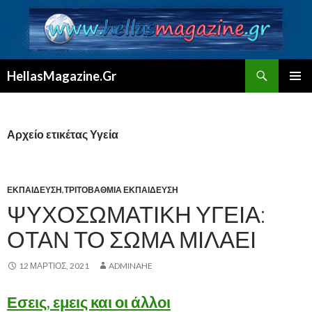
Αναζήτηση
HellasMagazine.Gr
ΜΕΤΆΒΑΣΗ
ΚΎΡΙΟ
ΣΕ
ΜΕΝΟΎ
ΠΕΡΙΕΧΌΜΕΝΟ
Αρχείο ετικέτας Υγεία
ΕΚΠΑΊΔΕΥΣΗ
,
ΤΡΙΤΟΒΆΘΜΙΑ ΕΚΠΑΊΔΕΥΣΗ
ΨΥΧΟΣΩΜΑΤΙΚΉ ΥΓΕΊΑ:
ΌΤΑΝ ΤΟ ΣΏΜΑ ΜΙΛΆΕΙ
12 ΜΆΡΤΙΟΣ, 2021
ADMINAHE
Εσεις, εμεις και οι άλλοι