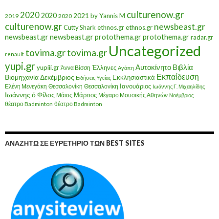
culturenow.gr
2020
2020
2021
by Yannis M
2019
2020
culturenow.gr
newsbeast.gr
Cutty Shark
ethnos.gr
ethnos.gr
newsbeast.gr
newsbeast.gr
protothema.gr
protothema.gr
radar.gr
Uncategorized
tovima.gr
tovima.gr
renault
yupi.gr
Αυτοκίνητο
Βιβλία
yupiii.gr
Έλληνες
Άννα Βίσση
Αγάπη
Εκπαίδευση
Βιομηχανία
Δεκέμβριος
Εκκλησιαστικά
Ειδήσεις Υγείας
Ελένη Μενεγάκη
Θεσσαλονίκη
Ιανουάριος
Θεσσαλονίκη
Ιωάννης Γ. Μιχαηλίδης
Ιωάννης ό Φίλος
Μάιος
Μάρτιος
Μέγαρο Μουσικής Αθηνών
Νοέμβριος
θέατρο Badminton
θέατρο Badminton
ΑΝΑΖΗΤΏ ΣΕ ΕΥΡΕΤΉΡΙΟ ΤΩΝ BEST SITES