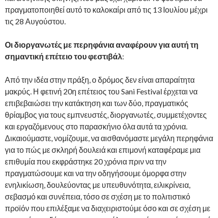
πραγματοποιηθεί αυτό το καλοκαίρι από τις 13 Ιουλίου μέχρι
τις 28 Αυγούστου.
Οι διοργανωτές με περηφάνια αναφέρουν για αυτή τη
σημαντική επέτειο του φεστιβάλ
:
Από την ιδέα στην πράξη, ο δρόμος δεν είναι απαραίτητα
μακρύς. Η φετινή 20η επέτειος του Sani Festival έρχεται να
επιβεβαιώσει την κατάκτηση και των δύο, πραγματικός
θρίαμβος για τους εμπνευστές, διοργανωτές, συμμετέχοντες
και εργαζόμενους στο παρασκήνιο όλα αυτά τα χρόνια.
Δικαιούμαστε, νομίζουμε, να αισθανόμαστε μεγάλη περηφάνια
για το πώς με σκληρή δουλειά και επιμονή καταφέραμε μια
επιθυμία που εκφράστηκε 20 χρόνια πριν να την
πραγματώσουμε και να την οδηγήσουμε όμορφα στην
ενηλικίωση, δουλεύοντας με υπευθυνότητα, ειλικρίνεια,
σεβασμό και συνέπεια, τόσο σε σχέση με το πολιτιστικό
προϊόν που επιλέξαμε να διαχειριστούμε όσο και σε σχέση με