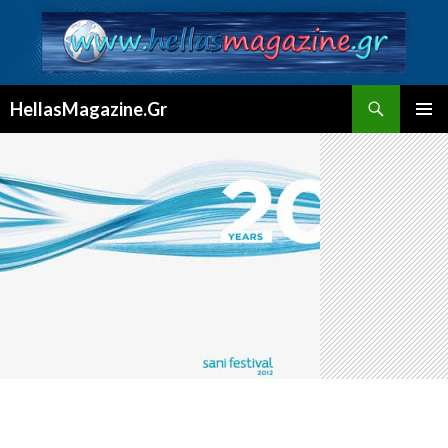
Αναζήτηση
HellasMagazine.Gr
ΜΕΤΆΒΑΣΗ
ΚΎΡΙΟ
ΣΕ
ΜΕΝΟΎ
ΠΕΡΙΕΧΌΜΕΝΟ