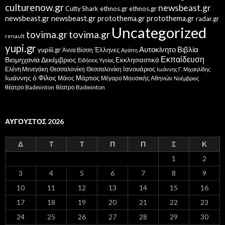
culturenow.gr
newsbeast.gr
Cutty Shark
ethnos.gr
ethnos.gr
newsbeast.gr
newsbeast.gr
protothema.gr
protothema.gr
radar.gr
Uncategorized
tovima.gr
tovima.gr
renault
yupi.gr
Αυτοκίνητο
Βιβλία
yupiii.gr
Έλληνες
Άννα Βίσση
Αγάπη
Εκπαίδευση
Βιομηχανία
Δεκέμβριος
Εκκλησιαστικά
Ειδήσεις Υγείας
Ελένη Μενεγάκη
Θεσσαλονίκη
Ιανουάριος
Θεσσαλονίκη
Ιωάννης Γ. Μιχαηλίδης
Ιωάννης ό Φίλος
Μάιος
Μάρτιος
Μέγαρο Μουσικής Αθηνών
Νοέμβριος
θέατρο Badminton
θέατρο Badminton
ΑΎΓΟΥΣΤΟΣ 2026
Δ
Τ
Τ
Π
Π
Σ
Κ
1
2
3
4
5
6
7
8
9
10
11
12
13
14
15
16
17
18
19
20
21
22
23
24
25
26
27
28
29
30