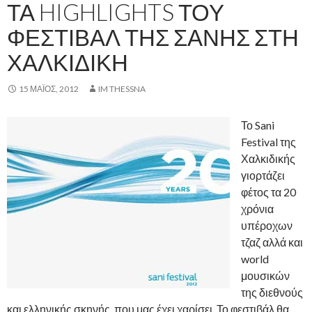
ΤΑ HIGHLIGHTS ΤΟΥ
ΦΕΣΤΙΒΆΛ ΤΗΣ ΣΆΝΗΣ ΣΤΗ
ΧΑΛΚΙΔΙΚΉ
15 ΜΆΙΟΣ, 2012
IM THESSNA
Το Sani
Festival της
Χαλκιδικής
γιορτάζει
φέτος τα 20
χρόνια
υπέροχων
τζαζ αλλά και
world
μουσικών
της διεθνούς
και ελληνικής σκηνής, που μας έχει χαρίσει. Το φεστιβάλ θα