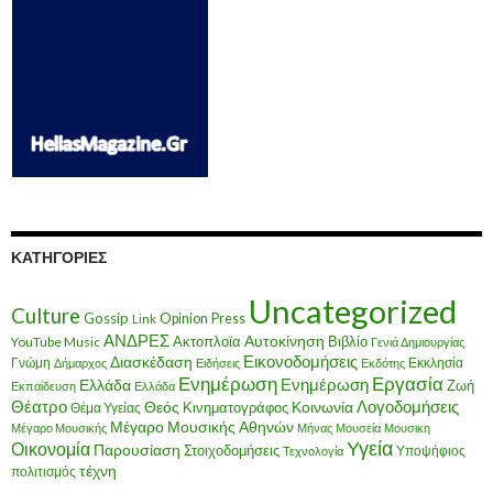
ΚΑΤΗΓΟΡΊΕΣ
Uncategorized
Culture
Gossip
Opinion
Press
Link
ΑΝΔΡΕΣ
Ακτοπλοϊα
Αυτοκίνηση
Βιβλίο
YouTube Music
Γενιά Δημιουργίας
Εικονοδομήσεις
Διασκέδαση
Γνώμη
Εκκλησία
Δήμαρχος
Ειδήσεις
Εκδότης
Ενημέρωση
Εργασία
Ενημέρωση
Ελλάδα
Ζωή
Εκπαίδευση
Ελλάδα
Θέατρο
Λογοδομήσεις
Κοινωνία
Θεός
Κινηματογράφος
Θέμα Υγείας
Μέγαρο Μουσικής Αθηνών
Μέγαρο Μουσικής
Μήνας
Μουσεία
Μουσικη
Υγεία
Οικονομία
Παρουσίαση
Στοιχοδομήσεις
Υποψήφιος
Τεχνολογία
τέχνη
πολιτισμός