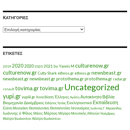
KΑΤΗΓΟΡΊΕΣ
Kατηγορίες
ΕΤΙΚΈΤΕΣ
culturenow.gr
2020
2020
2021
by Yannis M
2019
2020
culturenow.gr
newsbeast.gr
Cutty Shark
ethnos.gr
ethnos.gr
newsbeast.gr
newsbeast.gr
protothema.gr
protothema.gr
radar.gr
Uncategorized
tovima.gr
tovima.gr
renault
yupi.gr
Αυτοκίνητο
Βιβλία
yupiii.gr
Έλληνες
Άννα Βίσση
Αγάπη
Εκπαίδευση
Βιομηχανία
Δεκέμβριος
Εκκλησιαστικά
Ειδήσεις Υγείας
Ελένη Μενεγάκη
Θεσσαλονίκη
Ιανουάριος
Θεσσαλονίκη
Ιωάννης Γ. Μιχαηλίδης
Ιωάννης ό Φίλος
Μάιος
Μάρτιος
Μέγαρο Μουσικής Αθηνών
Νοέμβριος
θέατρο Badminton
θέατρο Badminton