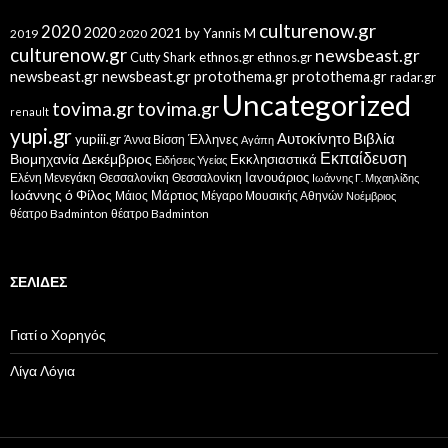
culturenow.gr
2020
2020
2021
by Yannis M
2019
2020
culturenow.gr
newsbeast.gr
Cutty Shark
ethnos.gr
ethnos.gr
newsbeast.gr
newsbeast.gr
protothema.gr
protothema.gr
radar.gr
Uncategorized
tovima.gr
tovima.gr
renault
yupi.gr
Αυτοκίνητο
Βιβλία
yupiii.gr
Έλληνες
Άννα Βίσση
Αγάπη
Εκπαίδευση
Βιομηχανία
Δεκέμβριος
Εκκλησιαστικά
Ειδήσεις Υγείας
Ελένη Μενεγάκη
Θεσσαλονίκη
Ιανουάριος
Θεσσαλονίκη
Ιωάννης Γ. Μιχαηλίδης
Ιωάννης ό Φίλος
Μάιος
Μάρτιος
Μέγαρο Μουσικής Αθηνών
Νοέμβριος
θέατρο Badminton
θέατρο Badminton
ΣΕΛΊΔΕΣ
Γιατί ο Χορηγός
Λίγα Λόγια