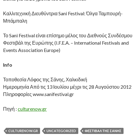
Καλλιτεχνική Διευθύντρια Sani Festival: Όλγα Ταμπουρή-
Μπάμπαλη
Το Sani Festival είναι επίσημο μέλος του Διεθνούς Συνδέσμου
Φεστιβάλ της Ευρώπης (I.F.E.A. – International Festivals and
Events Association Europe)
Info
Τοποθεσία Λόφος της Σάνης, Χαλκιδική
Ημερομηνία Από τις 13 Ιουλίου μέχρι τις 28 Αυγούστου 2012
Πληροφορίες www.sanifestival.gr
Πηγή :
culturenow.gr
CULTURENOW.GR
UNCATEGORIZED
ΦΕΣΤΙΒΆΛ ΤΗΣ ΣΆΝΗΣ