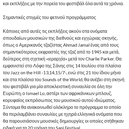
και εκπλήξεις με την πορεία του φεστιβάλ όλα αυτά τα χρόνια.
Σημαντικές στιγμές του φετινού προγράμματος
Κάποιες από αυτές τις εκπλήξεις ακούν στα ονόματα
σπουδαίων μουσικών της διεθνούς και εγχώριας σκηνής,
όπως ο Αμερικανός τζαζίστας Ahmad Jamal ένας από τους
σημαντικότερους εκφραστές της τζαζ από το 1945 και μετά,
δεύτερος στη σχετική «ιεραρχία» μετά τον Charlie Parker. Θα
εμφανιστεί στο Λόφο της Σάνης στις 14 Ιουλίου στα πλαίσια
του Jazz on the Hill -13,14,15/7-, ενώ στις 21 του ίδιου μήνα
και στα πλαίσια του Sounds of the World, θα ανέβει στη σκηνή
του φεστιβάλ για μία αποκλειστική συναυλία σε όλη την
Ευρώπη, ο Ismael Lo, αστέρι των αφρικάνικων μπλουζ,
κορυφαίος εκπρόσωπος του μουσικού αυτού ιδιώματος.
Σύντομα θα ανακοινωθεί ολόκληρο το πρόγραμμα το οποίο
θα περιλαμβάνει συναυλίες με ηχηρά ελληνικά ονόματα που
θα παρουσιάσουν μουσικές δημιουργίες οι οποίες στήθηκαν
ειδικά για τα 20 χρόνια του Sani Festival.