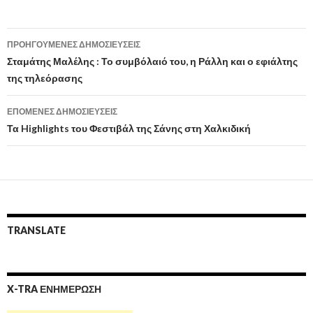
Πλοήγηση
ΠΡΟΗΓΟΎΜΕΝΕΣ ΔΗΜΟΣΙΕΎΣΕΙΣ
άρθρων
Σταμάτης Μαλέλης : Το συμβόλαιό του, η Ράλλη και ο εφιάλτης
της τηλεόρασης
ΕΠΌΜΕΝΕΣ ΔΗΜΟΣΙΕΎΣΕΙΣ
Τα Highlights του Φεστιβάλ της Σάνης στη Χαλκιδική
TRANSLATE
X-TRA ΕΝΗΜΕΡΩΣΗ