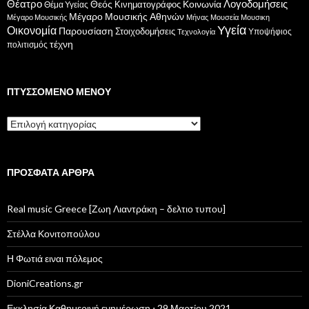
Θέατρο
Λογοδομήσεις
Κοινωνία
Θεός
Κινηματογράφος
Θέμα Υγείας
Μέγαρο Μουσικής Αθηνών
Μέγαρο Μουσικής
Μήνας
Μουσεία
Μουσικη
Υγεία
Οικονομία
Παρουσίαση
Στοιχοδομήσεις
Υποψήφιος
Τεχνολογία
τέχνη
πολιτισμός
ΠΤΥΣΣΌΜΕΝΟ ΜΕΝΟΎ
Πτυσσόμενο
μενού
ΠΡΌΣΦΑΤΑ ΆΡΘΡΑ
Real music Greece [Ζωη Λιαντράκη – δελτιο τυπου]
Στέλλα Κονιτοπούλου
Η Φωτιά ειναι πόλεμος
DioniCreations.gr
Εκκλησία Καθημερινή ενημέρωση ⋅ 29 Μαρτίου 2021