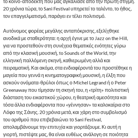
το κοινό-αποδέκτη που μας αγκάλιασε από την πρώτη στιγμή.
20 χρόνια τώρα, το Sani Festival υπηρετεί το ταλέντο, το ήθος,
τον επαγγελματισμό, παράγει εν τέλει πολιτισμό.
Αυτόνομος φορέας μεγάλης ανταπόκρισης, εξελίχθηκε
ανοδικά με σταθερότητα: η αρχή έγινε με το Jazz on the Hill,
για να προστεθούν στη συνέχεια θεματικές ενότητες γύρω
από την κλασική μουσική, τo Sounds of the World, την
ελληνική παλλόμενη σκηνή, καθιερωμένη αλλά και
πειραματική. Και ακόμα, στα ενδιαφέροντά του προστέθηκε η
μαγεία που γεννά η κινηματογραφική μουσική, η έλξη που
ασκούν ονόματα-θρύλοι όπως ο Michel Legrand ή ο Peter
Greenaway που τίμησαν τη σκηνή του, η «τρίτη» πολιτιστική
διάσταση του εικαστικού χώρου, η θεατρική αμεσότητα και
τόσα άλλα ενδιαφέροντα που «γέννησαν» τα καλοκαίρια στο
Λόφο της Σάνης. 20 χρόνια μετά, και χάρη στο συμβολισμό
του αριθμού που επιβεβαιώνει το Sani Festival,
απολαμβάνουμε την επιτυχία και γιορτάζουμε. Κι αυτή η
γιορτή, πιστέψτε μας, θα είναι ευθέως ανάλογη σε ποιότητα