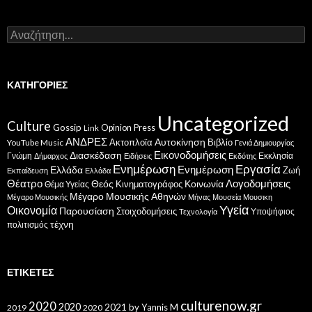
Αναζήτηση
για:
ΚΑΤΗΓΟΡΊΕΣ
Uncategorized
Culture
Gossip
Opinion
Press
Link
ΑΝΔΡΕΣ
Ακτοπλοϊα
Αυτοκίνηση
Βιβλίο
YouTube Music
Γενιά Δημιουργίας
Εικονοδομήσεις
Διασκέδαση
Γνώμη
Εκκλησία
Δήμαρχος
Ειδήσεις
Εκδότης
Ενημέρωση
Εργασία
Ενημέρωση
Ελλάδα
Ζωή
Εκπαίδευση
Ελλάδα
Θέατρο
Λογοδομήσεις
Κοινωνία
Θεός
Κινηματογράφος
Θέμα Υγείας
Μέγαρο Μουσικής Αθηνών
Μέγαρο Μουσικής
Μήνας
Μουσεία
Μουσικη
Υγεία
Οικονομία
Παρουσίαση
Στοιχοδομήσεις
Υποψήφιος
Τεχνολογία
τέχνη
πολιτισμός
ΕΤΙΚΈΤΕΣ
culturenow.gr
2020
2020
2021
by Yannis M
2019
2020