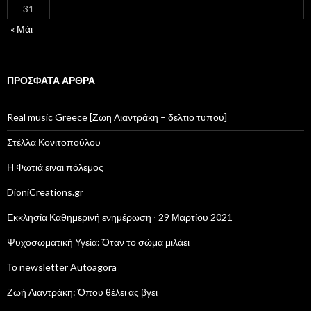
31
« Μάι
ΠΡΌΣΦΑΤΑ ΆΡΘΡΑ
Real music Greece [Ζωη Λιαντράκη – δελτιο τυπου]
Στέλλα Κονιτοπούλου
Η Φωτιά ειναι πόλεμος
DioniCreations.gr
Εκκλησία Καθημερινή ενημέρωση ⋅ 29 Μαρτίου 2021
Ψυχοσωματική Υγεία: Όταν το σώμα μιλάει
Το newsletter Autoagora
Ζωή Λιαντράκη: Όπου θέλει ας βγει