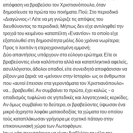
απόφαση να βραβεύσει τον Χριστιανόπουλο, όταν
δημοσίευσε τα πρώτα του ποιήματα. Πού; Στο περιοδικό
«Διαγώνιος»! Λέτε να μη γνώριζε τις απόψεις του
διευθύνοντος το περιοδικό; Μήπως δεν είχε αντιληφθεί την
τροχιά του κειμένου-καταπέλτη «Εναντίον» το οποίο είχε
εξαπολυθεί στη δημοσιότητα μόλις δύο χρόνια νωρίτερα;
Προς τι λοιπόν η ετεροχρονισμένη εμμονή;
Δύο απαντήσεις υπάρχουν στο εύλογο ερώτημα. Είτε οι
βραβεύοντες είναι καλόπιστα αλλά και καταπληκτικά αφελείς,
ασυλλόγιστοι, άδολοι οπαδοί, είτε συνειδητά αποφάσισαν να
ρίξουν μια ζαριά: να «μείνουν στην Ιστορία» ως οι άνθρωποι
που «αυτοί έπεισαν στα γεροντάματα τον Χριστιανόπουλο»
να… βραβευθεί. Αν συμβαίνει το πρώτο, έχει καλώς – ο
οπαδισμός τυφλώνει σε γηπεδικές και λογοτεχνικές κερκίδες.
Αν όμως συμβαίνει το δεύτερο, οι βραβεύοντες ύψωσαν ένα
μικρό άχρηστο λοφάκι ματαιοδοξίας τα χώματα του οποίου
τούς καταπλάκωσαν γρήγορα με σχετικό πάταγο στην
επικοινωνιακή χώρα των Λωτοφάγων.
Ισως κάτι περισσότερο να είχαν διαβλέψει τα μέλη της