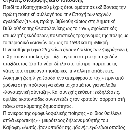
Παιδί του Κατηχητικού μέχρις ότου αμάρτησε εκδίδοντας την
πρώτη ποιητική συλλογή του, την
Εποχή των ισχνών
αγελάδων
(1950), πρώην βιβλιοθηκάριος στη Δημοτική
Βιβλιοθήκη της Θεσσαλονίκης ως το 1965, σχολαστικός
επιμελητής εκδόσεων, πολιτιστικός τροχονόμος της πόλης με
το περιοδικό «Διαγώνιος» ως το 1983 και τη «Μικρή
Πινακοθήκη» (
«για 25 χρόνια ήμουν δούλος των ζωγράφων»
),
ο Χριστιανόπουλος έχει ρίξει άγκυρα στη στεριά, σχεδόν
αταξίδευτος. Στο Τσινάρι, δίπλα στο κάστρο, παρέα με τις
γάτες του, τη μια αγαπησιάρικες, την άλλη ακατάδεκτες.
Ασκητική ζωή, λίγα έσοδα, ένα απερίφραστο «όχι» πριν από
χρόνια στην πρόταση να κάνει τα χαρτιά του για να λάβει
«λογοτεχνική σύνταξη». Και συνεχής έκθεση: εκδηλώσεις,
ομιλίες, εκατοντάδες συνεντεύξεις τον κρατούν ισορροπιστή
πάνω στο κύμα της δημοσιότητας.
Πιονιέρος της ομοφυλοφυλικής ποίησης – ο ίδιος θα έλεγε
απλά «ερωτικής» -, μικρότερος δήλωνε μαθητής του
Καβάφη:
«Αυτός ήταν οπαδός της ηδονής, εγώ είμαι οπαδός