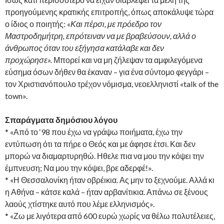
προηγούμενης κρατικής επιτροπής, όπως αποκάλυψε τώρα
ο ίδιος ο ποιητής:
«Και πέρσι, με πρόεδρο τον
Μαστροδημήτρη, επρότειναν να με βραβεύσουν, αλλά ο
άνθρωπος όταν του εξήγησα κατάλαβε και δεν
προχώρησε».
Μπορεί και να μη ζήλεψαν τα αμφιλεγόμενα
εύσημα όσων δήθεν θα έκαναν – για ένα σύντομο φεγγάρι –
τον Χριστιανόπουλο τρέχον νόμισμα, νεοελληνιστί «talk of the
town».
Σπαράγματα δημόσιου λόγου
* «Από το ‘98 που έχω να γράψω ποιήματα, έχω την
εντύπωση ότι τα πήρε ο Θεός και με άφησε έτσι. Και δεν
μπορώ να διαμαρτυρηθώ. Ηθελε πια να μου την κόψει την
έμπνευση; Να μου την κόψει, βρε αδερφέ!».
* «Η Θεσσαλονίκη ήταν οβρέικια. Ας μην το ξεχνούμε. Αλλά κι
η Αθήνα – κάτσε καλά – ήταν αρβανίτικια. Απάνω σε ξένους
λαούς χτίστηκε αυτό που λέμε ελληνισμός».
* «Ζω με λιγότερα από 600 ευρώ χωρίς να θέλω πολυτέλειες,