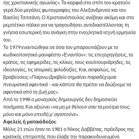
της χριστιανικής αγωνίας».
Τα καρφιά στο σπίτι του κρατούν
γερά δύο μεγάλες φωτογραφίες του Αλεξανδρινού και του
Βασίλη Τσιτσάνη. Ο Χριστιανόπουλος ανέβηκε ακόμη και στο
ρεμπέτικο πάλκο για να τραγουδήσει, αντιδιαστέλλοντας τη
γνήσια εσωτερική του ανάγκη στην ενοχλητικά ισχνή ερμηνεία
του.
Το 1979 εναντιώθηκε σε όσα τον μπαρουτιάζουν με το
κωδικοποιητικό μανιφέστο «Εναντίον»: τις επιχορηγήσεις, το
κράτος, τις εφημερίδες, τις κλίκες, τους κουλτουριάρηδες, τις
ιδεολογίες, τις ατομικές φιλοδοξίες. Και, ασφαλώς, τις
βραβεύσεις:
«Παίρνω βραβείο σημαίνει παραδέχομαι
πνευματικά αφεντικά – και κάποτε θα πρέπει να διώξουμε τα
αφεντικά από τη ζωή μας».
Από το 1998 ο μοναχικός δημιουργός δεν δημοσιεύει
ποιήματα. Και αξιώνει
«να μη με θέλουν σαν τα μούτρα τους,
μόνο και μόνο επειδή μ’ αγαπούνε».
Αφελείς ή ματαιόδοξοι;
Μόλις 21 ετών ήταν το 1981 ο Νίκος Δαββέτας, πρόεδρος της
κρατικής επιτροπής που έλαβε την παρακινδυνευμένη