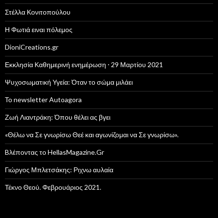
Στέλλα Κονιτοπούλου
Η Φωτιά ειναι πόλεμος
DioniCreations.gr
Εκκλησία Καθημερινή ενημέρωση ⋅ 29 Μαρτίου 2021
Ψυχοσωματική Υγεία: Όταν το σώμα μιλάει
Το newsletter Autoagora
Ζωή Λιαντράκη: Όπου θέλει ας βγει
«Θέλω να Σε γνωρίσω Θεέ και αγωνίζομαι να Σε γνωρίσω».
Bλέποντας το HellasMagazine.Gr
Γιώργος Μπλετσάκης: Ριχνω αυλαία
Τέκνο Θεού. Φεβρουάριος 2021.