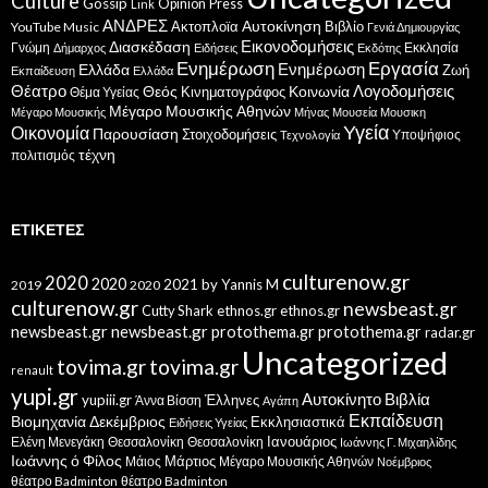
Culture
Gossip
Opinion
Press
Link
ΑΝΔΡΕΣ
Ακτοπλοϊα
Αυτοκίνηση
Βιβλίο
YouTube Music
Γενιά Δημιουργίας
Εικονοδομήσεις
Διασκέδαση
Γνώμη
Εκκλησία
Δήμαρχος
Ειδήσεις
Εκδότης
Ενημέρωση
Εργασία
Ενημέρωση
Ελλάδα
Ζωή
Εκπαίδευση
Ελλάδα
Θέατρο
Λογοδομήσεις
Κοινωνία
Θεός
Κινηματογράφος
Θέμα Υγείας
Μέγαρο Μουσικής Αθηνών
Μέγαρο Μουσικής
Μήνας
Μουσεία
Μουσικη
Υγεία
Οικονομία
Παρουσίαση
Στοιχοδομήσεις
Υποψήφιος
Τεχνολογία
τέχνη
πολιτισμός
ΕΤΙΚΈΤΕΣ
culturenow.gr
2020
2020
2021
by Yannis M
2019
2020
culturenow.gr
newsbeast.gr
Cutty Shark
ethnos.gr
ethnos.gr
newsbeast.gr
newsbeast.gr
protothema.gr
protothema.gr
radar.gr
Uncategorized
tovima.gr
tovima.gr
renault
yupi.gr
Αυτοκίνητο
Βιβλία
yupiii.gr
Έλληνες
Άννα Βίσση
Αγάπη
Εκπαίδευση
Βιομηχανία
Δεκέμβριος
Εκκλησιαστικά
Ειδήσεις Υγείας
Ελένη Μενεγάκη
Θεσσαλονίκη
Ιανουάριος
Θεσσαλονίκη
Ιωάννης Γ. Μιχαηλίδης
Ιωάννης ό Φίλος
Μάιος
Μάρτιος
Μέγαρο Μουσικής Αθηνών
Νοέμβριος
θέατρο Badminton
θέατρο Badminton