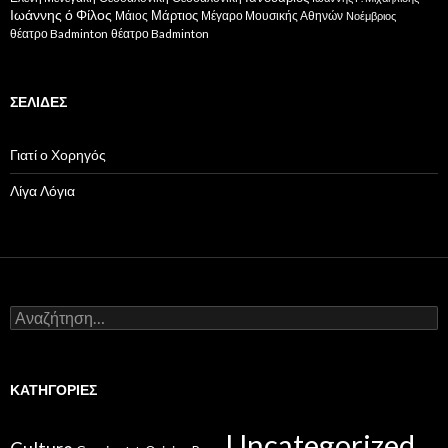
Ιωάννης ό Φίλος
Μάιος
Μάρτιος
Μέγαρο Μουσικής Αθηνών
Νοέμβριος
θέατρο Badminton
θέατρο Badminton
ΣΕΛΊΔΕΣ
Γιατί ο Χορηγός
Λίγα Λόγια
Αναζήτηση
για:
ΚΑΤΗΓΟΡΊΕΣ
Uncategorized