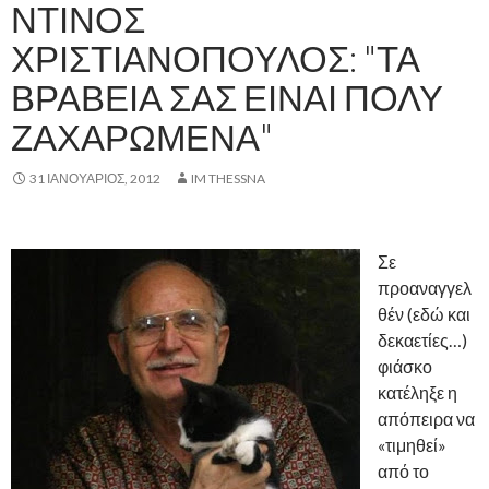
ΝΤΊΝΟΣ
ΧΡΙΣΤΙΑΝΌΠΟΥΛΟΣ: "ΤΑ
ΒΡΑΒΕΊΑ ΣΑΣ ΕΊΝΑΙ ΠΟΛΎ
ΖΑΧΑΡΩΜΈΝΑ"
31 ΙΑΝΟΥΆΡΙΟΣ, 2012
IM THESSNA
Σε
προαναγγελ
θέν (εδώ και
δεκαετίες…)
φιάσκο
κατέληξε η
απόπειρα να
«τιμηθεί»
από το