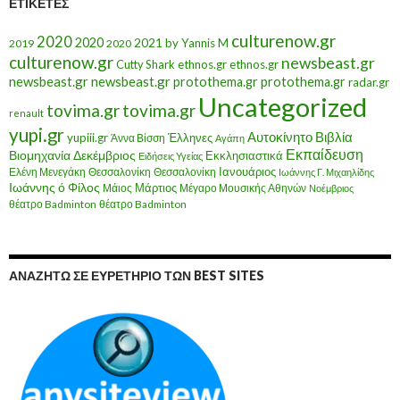
ΕΤΙΚΈΤΕΣ
culturenow.gr
2020
2020
2021
by Yannis M
2019
2020
culturenow.gr
newsbeast.gr
Cutty Shark
ethnos.gr
ethnos.gr
newsbeast.gr
newsbeast.gr
protothema.gr
protothema.gr
radar.gr
Uncategorized
tovima.gr
tovima.gr
renault
yupi.gr
Αυτοκίνητο
Βιβλία
yupiii.gr
Έλληνες
Άννα Βίσση
Αγάπη
Εκπαίδευση
Βιομηχανία
Δεκέμβριος
Εκκλησιαστικά
Ειδήσεις Υγείας
Ελένη Μενεγάκη
Θεσσαλονίκη
Ιανουάριος
Θεσσαλονίκη
Ιωάννης Γ. Μιχαηλίδης
Ιωάννης ό Φίλος
Μάιος
Μάρτιος
Μέγαρο Μουσικής Αθηνών
Νοέμβριος
θέατρο Badminton
θέατρο Badminton
ΑΝΑΖΗΤΏ ΣΕ ΕΥΡΕΤΉΡΙΟ ΤΩΝ BEST SITES