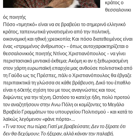
κράτος ο
θεσσαλονικι
ός ποιητής
Πόσο «τιμητικό» είναι να σε βραβεύει το σημερινό ελληνικό
κράτος, ταπεινωτικά γονατισμένο από την πολιτική,
οικονομική και ηθική χρεοκοπία; Και πόσο διατεθειμένος είναι
ένας
«στριμμένος άνθρωπος»
– όπως αυτοχαρακτηρίζεται ο
θεσσαλονικιός ποιητής Ντίνος Χριστιανόπουλος – να γίνει
περιστασιακό μιντιακό έκθεμα; Ακόμη κι αν η ξεθωριασμένη
στον χάρτη ευρωπαϊκή επαρχία μας ανθούσε πολιτιστικά από
τη Γαύδο ως τις Πρέσπες, πάλι ο Χριστιανόπουλος θα έβγαζε
περιπαικτικά τη γλώσσα σε κάθε βράβευση. Δικό του έπαθλο
είναι η 60ετής σχέση του με τους αναγνώστες και τους
διψώντες για την τέχνη. Ωστόσο το κατείχε ήδη, πολύ προτού
τον αναζητήσουν στην Ανω Πόλη οι κομίζοντες το Μεγάλο
Βραβείο Γραμμάτων του υπουργείου Πολιτισμού – και κατά το
λαϊκώς λεγόμενον «φάνε πόρτα»…
«Τι να τους πω τώρα; Γιατί με βραβεύσατε; Δεν το ξέρατε ότι
δεν θα δεχόμουν; Το ήξεραν, αλλά κάναν την παλαβή.