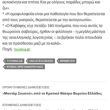
αυτοκίνητα και σπίτια. Και με ολίγους παράδες μπορώ και
ζω».
* «Η ομοφυλοφιλία είναι μια παθολογία που δεν θεραπεύεται
από τους γιατρούς, θεραπεύεται με την αυτογνωσία».
* «Ο Καβάφης είχε πετάξει 180 ποιήματα, που ενώ αυτός τα
θεωρούσε σαβούρες, ήρθαν οι φιλόλογοι – η μεγάλη μάστιγα
της νεοελληνικής λογοτεχνίας –, τα βρήκαν πολύ σπουδαία
και τα πρόσθεσαν μαζί με τα καλά».
Πηγή :
tovima.gr
TOVIMA.GR
UNCATEGORIZED
ΒΡΆΒΕΥΣΗ
ΝΤΊΝΟΣ ΧΡΙΣΤΙΑΝΌΠΟΥΛΟΣ
Πλοήγηση
ΠΡΟΗΓΟΎΜΕΝΕΣ ΔΗΜΟΣΙΕΎΣΕΙΣ
άρθρων
«Μαντάμ Σουσού», από το Κρατικό Θέατρο Βορείου Ελλάδος
ΕΠΌΜΕΝΕΣ ΔΗΜΟΣΙΕΎΣΕΙΣ