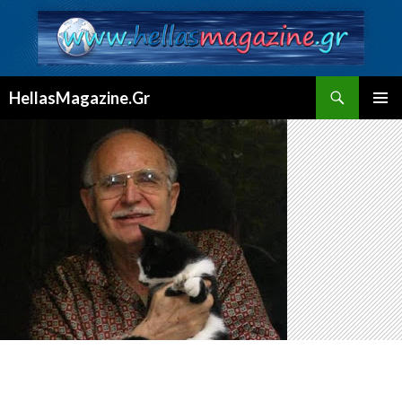
Αναζήτηση
HellasMagazine.Gr
ΜΕΤΆΒΑΣΗ
ΚΎΡΙΟ
ΣΕ
ΜΕΝΟΎ
ΠΕΡΙΕΧΌΜΕΝΟ