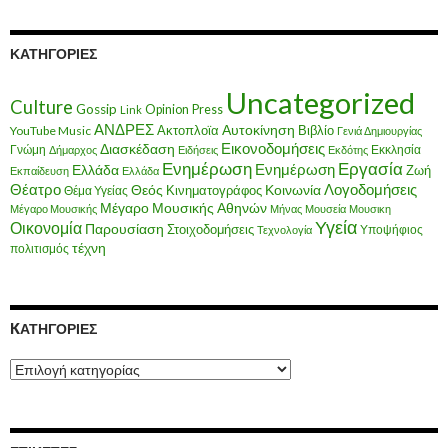
ΚΑΤΗΓΟΡΊΕΣ
Uncategorized
Culture
Gossip
Opinion
Press
Link
ΑΝΔΡΕΣ
Ακτοπλοϊα
Αυτοκίνηση
Βιβλίο
YouTube Music
Γενιά Δημιουργίας
Εικονοδομήσεις
Διασκέδαση
Γνώμη
Εκκλησία
Δήμαρχος
Ειδήσεις
Εκδότης
Ενημέρωση
Εργασία
Ενημέρωση
Ελλάδα
Ζωή
Εκπαίδευση
Ελλάδα
Θέατρο
Λογοδομήσεις
Κοινωνία
Θεός
Κινηματογράφος
Θέμα Υγείας
Μέγαρο Μουσικής Αθηνών
Μέγαρο Μουσικής
Μήνας
Μουσεία
Μουσικη
Υγεία
Οικονομία
Παρουσίαση
Στοιχοδομήσεις
Υποψήφιος
Τεχνολογία
τέχνη
πολιτισμός
KΑΤΗΓΟΡΊΕΣ
Kατηγορίες