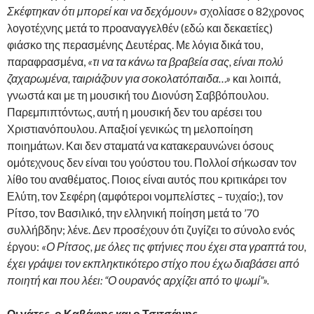
Σκέφτηκαν ότι μπορεί και να δεχόμουν»
σχολίασε ο 82χρονος
λογοτέχνης μετά το προαναγγελθέν (εδώ και δεκαετίες)
φιάσκο της περασμένης Δευτέρας. Με λόγια δικά του,
παραφρασμένα,
«τι να τα κάνω τα βραβεία σας, είναι πολύ
ζαχαρωμένα, ταιριάζουν για σοκολατόπαιδα…»
και λοιπά,
γνωστά και με τη μουσική του Διονύση Σαββόπουλου.
Παρεμπιπτόντως, αυτή η μουσική δεν του αρέσει του
Χριστιανόπουλου. Απαξιοί γενικώς τη μελοποίηση
ποιημάτων. Και δεν σταματά να κατακεραυνώνει όσους
ομότεχνους δεν είναι του γούστου του. Πολλοί σήκωσαν τον
λίθο του αναθέματος. Ποιος είναι αυτός που κριτικάρει τον
Ελύτη, τον Σεφέρη (αμφότεροι νομπελίστες – τυχαίο;), τον
Ρίτσο, τον Βασιλικό, την ελληνική ποίηση μετά το ’70
συλλήβδην; λένε. Δεν προσέχουν ότι ζυγίζει το σύνολο ενός
έργου:
«Ο Ρίτσος, με όλες τις φτήνιες που έχει στα γραπτά του,
έχει γράψει τον εκπληκτικότερο στίχο που έχω διαβάσει από
ποιητή και που λέει: “Ο ουρανός αρχίζει από το ψωμί”».
Οι γάτες, ο Καβάφης και ο Τσιτσάνης