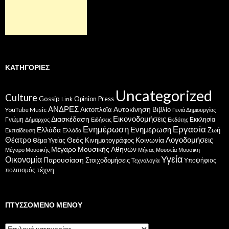
ΚΑΤΗΓΟΡΊΕΣ
Uncategorized
Culture
Gossip
Opinion
Press
Link
ΑΝΔΡΕΣ
Ακτοπλοϊα
Αυτοκίνηση
Βιβλίο
YouTube Music
Γενιά Δημιουργίας
Εικονοδομήσεις
Διασκέδαση
Γνώμη
Εκκλησία
Δήμαρχος
Ειδήσεις
Εκδότης
Ενημέρωση
Εργασία
Ενημέρωση
Ελλάδα
Ζωή
Εκπαίδευση
Ελλάδα
Θέατρο
Λογοδομήσεις
Κοινωνία
Θεός
Κινηματογράφος
Θέμα Υγείας
Μέγαρο Μουσικής Αθηνών
Μέγαρο Μουσικής
Μήνας
Μουσεία
Μουσικη
Υγεία
Οικονομία
Παρουσίαση
Στοιχοδομήσεις
Υποψήφιος
Τεχνολογία
τέχνη
πολιτισμός
ΠΤΥΣΣΌΜΕΝΟ ΜΕΝΟΎ
Πτυσσόμενο