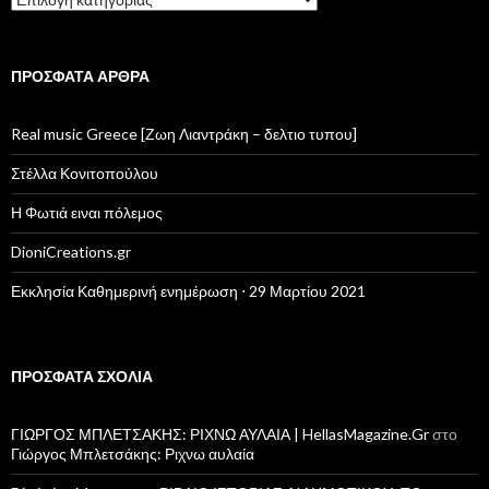
μενού
ΠΡΌΣΦΑΤΑ ΆΡΘΡΑ
Real music Greece [Ζωη Λιαντράκη – δελτιο τυπου]
Στέλλα Κονιτοπούλου
Η Φωτιά ειναι πόλεμος
DioniCreations.gr
Εκκλησία Καθημερινή ενημέρωση ⋅ 29 Μαρτίου 2021
ΠΡΌΣΦΑΤΑ ΣΧΌΛΙΑ
ΓΙΩΡΓΟΣ ΜΠΛΕΤΣΑΚΗΣ: ΡΙΧΝΩ ΑΥΛΑΙΑ | HellasMagazine.Gr
στο
Γιώργος Μπλετσάκης: Ριχνω αυλαία