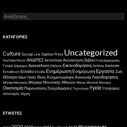
Αναζήτηση
για:
ΚΑΤΗΓΟΡΊΕΣ
Uncategorized
Culture
Gossip
Opinion
Press
Link
ΑΝΔΡΕΣ
Ακτοπλοϊα
Αυτοκίνηση
Βιβλίο
YouTube Music
Γενιά Δημιουργίας
Εικονοδομήσεις
Διασκέδαση
Γνώμη
Εκκλησία
Δήμαρχος
Ειδήσεις
Εκδότης
Ενημέρωση
Εργασία
Ενημέρωση
Ελλάδα
Ζωή
Εκπαίδευση
Ελλάδα
Θέατρο
Λογοδομήσεις
Κοινωνία
Θεός
Κινηματογράφος
Θέμα Υγείας
Μέγαρο Μουσικής Αθηνών
Μέγαρο Μουσικής
Μήνας
Μουσεία
Μουσικη
Υγεία
Οικονομία
Παρουσίαση
Στοιχοδομήσεις
Υποψήφιος
Τεχνολογία
τέχνη
πολιτισμός
ΕΤΙΚΈΤΕΣ
culturenow.gr