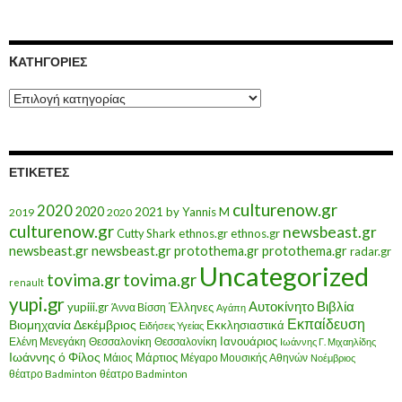
KΑΤΗΓΟΡΊΕΣ
Kατηγορίες
ΕΤΙΚΈΤΕΣ
culturenow.gr
2020
2020
2021
by Yannis M
2019
2020
culturenow.gr
newsbeast.gr
Cutty Shark
ethnos.gr
ethnos.gr
newsbeast.gr
newsbeast.gr
protothema.gr
protothema.gr
radar.gr
Uncategorized
tovima.gr
tovima.gr
renault
yupi.gr
Αυτοκίνητο
Βιβλία
yupiii.gr
Έλληνες
Άννα Βίσση
Αγάπη
Εκπαίδευση
Βιομηχανία
Δεκέμβριος
Εκκλησιαστικά
Ειδήσεις Υγείας
Ελένη Μενεγάκη
Θεσσαλονίκη
Ιανουάριος
Θεσσαλονίκη
Ιωάννης Γ. Μιχαηλίδης
Ιωάννης ό Φίλος
Μάιος
Μάρτιος
Μέγαρο Μουσικής Αθηνών
Νοέμβριος
θέατρο Badminton
θέατρο Badminton