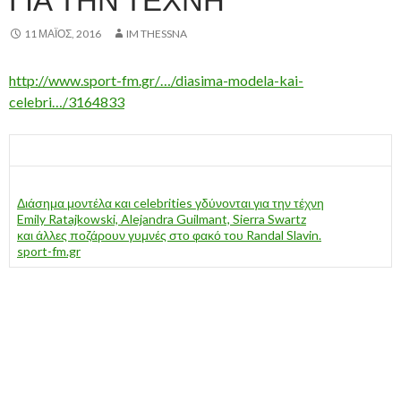
11 ΜΆΙΟΣ, 2016
IM THESSNA
http://www.sport-fm.gr/…/diasima-modela-kai-
celebri…/3164833
Διάσημα μοντέλα και celebrities γδύνονται για την τέχνη
Emily Ratajkowski, Alejandra Guilmant, Sierra Swartz
και άλλες ποζάρουν γυμνές στο φακό του Randal Slavin.
sport-fm.gr