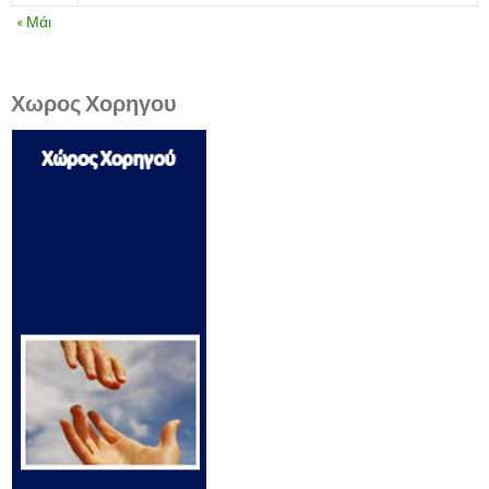
« Μάι
Χωρος Χορηγου