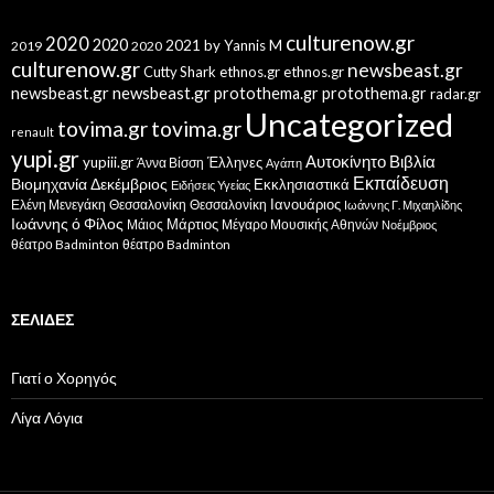
culturenow.gr
2020
2020
2021
by Yannis M
2019
2020
culturenow.gr
newsbeast.gr
Cutty Shark
ethnos.gr
ethnos.gr
newsbeast.gr
newsbeast.gr
protothema.gr
protothema.gr
radar.gr
Uncategorized
tovima.gr
tovima.gr
renault
yupi.gr
Αυτοκίνητο
Βιβλία
yupiii.gr
Έλληνες
Άννα Βίσση
Αγάπη
Εκπαίδευση
Βιομηχανία
Δεκέμβριος
Εκκλησιαστικά
Ειδήσεις Υγείας
Ελένη Μενεγάκη
Θεσσαλονίκη
Ιανουάριος
Θεσσαλονίκη
Ιωάννης Γ. Μιχαηλίδης
Ιωάννης ό Φίλος
Μάιος
Μάρτιος
Μέγαρο Μουσικής Αθηνών
Νοέμβριος
θέατρο Badminton
θέατρο Badminton
ΣΕΛΊΔΕΣ
Γιατί ο Χορηγός
Λίγα Λόγια