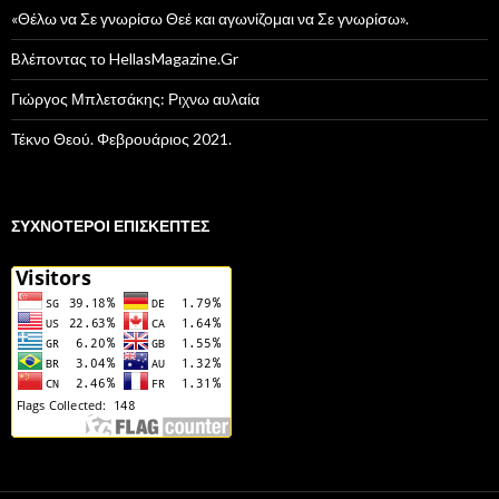
«Θέλω να Σε γνωρίσω Θεέ και αγωνίζομαι να Σε γνωρίσω».
Bλέποντας το HellasMagazine.Gr
Γιώργος Μπλετσάκης: Ριχνω αυλαία
Τέκνο Θεού. Φεβρουάριος 2021.
ΣΥΧΝΌΤΕΡΟΙ ΕΠΙΣΚΈΠΤΕΣ