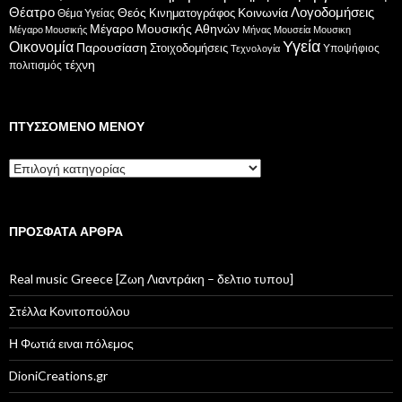
Θέατρο
Λογοδομήσεις
Κοινωνία
Θεός
Κινηματογράφος
Θέμα Υγείας
Μέγαρο Μουσικής Αθηνών
Μέγαρο Μουσικής
Μήνας
Μουσεία
Μουσικη
Υγεία
Οικονομία
Παρουσίαση
Στοιχοδομήσεις
Υποψήφιος
Τεχνολογία
τέχνη
πολιτισμός
ΠΤΥΣΣΌΜΕΝΟ ΜΕΝΟΎ
Πτυσσόμενο
μενού
ΠΡΌΣΦΑΤΑ ΆΡΘΡΑ
Real music Greece [Ζωη Λιαντράκη – δελτιο τυπου]
Στέλλα Κονιτοπούλου
Η Φωτιά ειναι πόλεμος
DioniCreations.gr