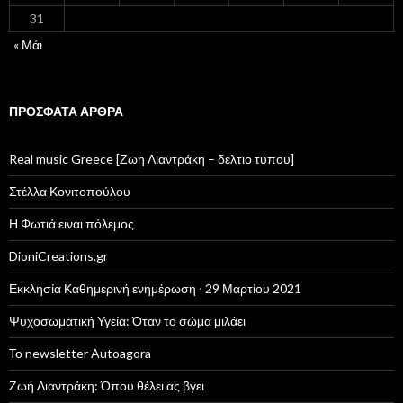
31
« Μάι
ΠΡΌΣΦΑΤΑ ΆΡΘΡΑ
Real music Greece [Ζωη Λιαντράκη – δελτιο τυπου]
Στέλλα Κονιτοπούλου
Η Φωτιά ειναι πόλεμος
DioniCreations.gr
Εκκλησία Καθημερινή ενημέρωση ⋅ 29 Μαρτίου 2021
Ψυχοσωματική Υγεία: Όταν το σώμα μιλάει
Το newsletter Autoagora
Ζωή Λιαντράκη: Όπου θέλει ας βγει