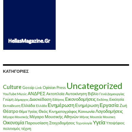
ΚΑΤΗΓΟΡΊΕΣ
Uncategorized
Culture
Gossip
Opinion
Press
Link
ΑΝΔΡΕΣ
Ακτοπλοϊα
Αυτοκίνηση
Βιβλίο
YouTube Music
Γενιά Δημιουργίας
Εικονοδομήσεις
Διασκέδαση
Γνώμη
Εκκλησία
Δήμαρχος
Ειδήσεις
Εκδότης
Ενημέρωση
Εργασία
Ενημέρωση
Ελλάδα
Ζωή
Εκπαίδευση
Ελλάδα
Θέατρο
Λογοδομήσεις
Κοινωνία
Θεός
Κινηματογράφος
Θέμα Υγείας
Μέγαρο Μουσικής Αθηνών
Μέγαρο Μουσικής
Μήνας
Μουσεία
Μουσικη
Υγεία
Οικονομία
Παρουσίαση
Στοιχοδομήσεις
Υποψήφιος
Τεχνολογία
τέχνη
πολιτισμός