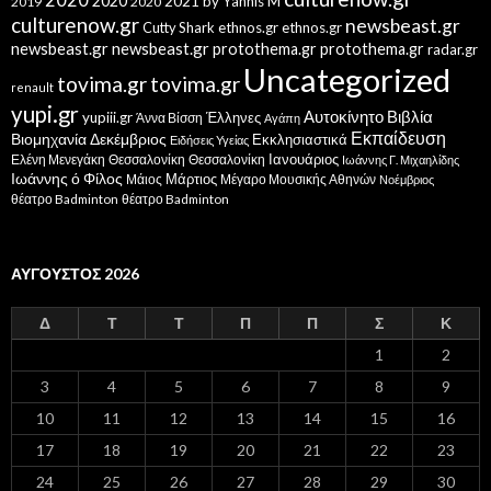
2020
2020
2021
by Yannis M
2019
2020
culturenow.gr
newsbeast.gr
Cutty Shark
ethnos.gr
ethnos.gr
newsbeast.gr
newsbeast.gr
protothema.gr
protothema.gr
radar.gr
Uncategorized
tovima.gr
tovima.gr
renault
yupi.gr
Αυτοκίνητο
Βιβλία
yupiii.gr
Έλληνες
Άννα Βίσση
Αγάπη
Εκπαίδευση
Βιομηχανία
Δεκέμβριος
Εκκλησιαστικά
Ειδήσεις Υγείας
Ελένη Μενεγάκη
Θεσσαλονίκη
Ιανουάριος
Θεσσαλονίκη
Ιωάννης Γ. Μιχαηλίδης
Ιωάννης ό Φίλος
Μάιος
Μάρτιος
Μέγαρο Μουσικής Αθηνών
Νοέμβριος
θέατρο Badminton
θέατρο Badminton
ΑΎΓΟΥΣΤΟΣ 2026
Δ
Τ
Τ
Π
Π
Σ
Κ
1
2
3
4
5
6
7
8
9
10
11
12
13
14
15
16
17
18
19
20
21
22
23
24
25
26
27
28
29
30