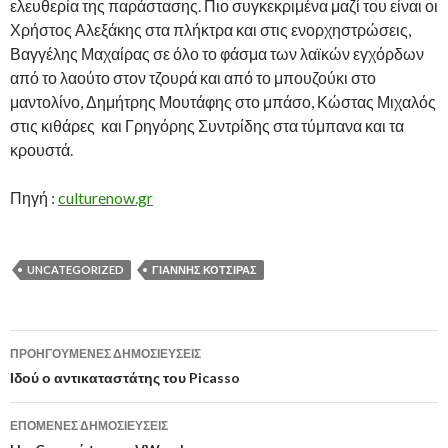
ελευθερία της παράστασης. Πιο συγκεκριμένα μαζί του είναι οι
Χρήστος Αλεξάκης στα πλήκτρα και στις ενορχηστρώσεις,
Βαγγέλης Μαχαίρας σε όλο το φάσμα των λαϊκών εγχόρδων
από το λαούτο στον τζουρά και από το μπουζούκι στο
μαντολίνο, Δημήτρης Μουτάφης στο μπάσο, Κώστας Μιχαλός
στις κιθάρες και Γρηγόρης Συντρίδης στα τύμπανα και τα
κρουστά.
Πηγή :
culturenow.gr
UNCATEGORIZED
ΓΙΆΝΝΗΣ ΚΌΤΣΙΡΑΣ
Πλοήγηση
ΠΡΟΗΓΟΎΜΕΝΕΣ ΔΗΜΟΣΙΕΎΣΕΙΣ
άρθρων
Ιδού ο αντικαταστάτης του Picasso
ΕΠΌΜΕΝΕΣ ΔΗΜΟΣΙΕΎΣΕΙΣ