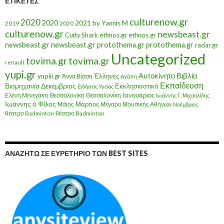
ΕΤΙΚΈΤΕΣ
culturenow.gr
2020
2020
2021
by Yannis M
2019
2020
culturenow.gr
newsbeast.gr
Cutty Shark
ethnos.gr
ethnos.gr
newsbeast.gr
newsbeast.gr
protothema.gr
protothema.gr
radar.gr
Uncategorized
tovima.gr
tovima.gr
renault
yupi.gr
Αυτοκίνητο
Βιβλία
yupiii.gr
Έλληνες
Άννα Βίσση
Αγάπη
Εκπαίδευση
Βιομηχανία
Δεκέμβριος
Εκκλησιαστικά
Ειδήσεις Υγείας
Ελένη Μενεγάκη
Θεσσαλονίκη
Ιανουάριος
Θεσσαλονίκη
Ιωάννης Γ. Μιχαηλίδης
Ιωάννης ό Φίλος
Μάιος
Μάρτιος
Μέγαρο Μουσικής Αθηνών
Νοέμβριος
θέατρο Badminton
θέατρο Badminton
ΑΝΑΖΗΤΏ ΣΕ ΕΥΡΕΤΉΡΙΟ ΤΩΝ BEST SITES