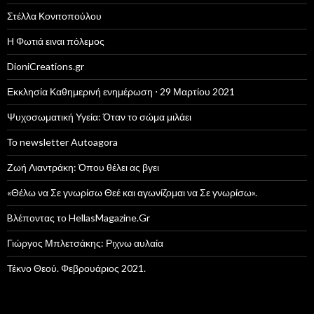
Στέλλα Κονιτοπούλου
Η Φωτιά ειναι πόλεμος
DioniCreations.gr
Εκκλησία Καθημερινή ενημέρωση ⋅ 29 Μαρτίου 2021
Ψυχοσωματική Υγεία: Όταν το σώμα μιλάει
Το newsletter Autoagora
Ζωή Λιαντράκη: Όπου θέλει ας βγει
«Θέλω να Σε γνωρίσω Θεέ και αγωνίζομαι να Σε γνωρίσω».
Bλέποντας το HellasMagazine.Gr
Γιώργος Μπλετσάκης: Ριχνω αυλαία
Τέκνο Θεού. Φεβρουάριος 2021.