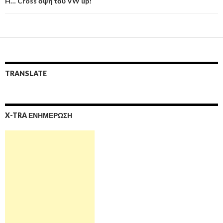
H… Cross όψη του VW up!
TRANSLATE
X-TRA ΕΝΗΜΕΡΩΣΗ