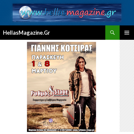
Αναζήτηση
HellasMagazine.Gr
ΜΕΤΆΒΑΣΗ
ΚΎΡΙΟ
ΣΕ
ΜΕΝΟΎ
ΠΕΡΙΕΧΌΜΕΝΟ