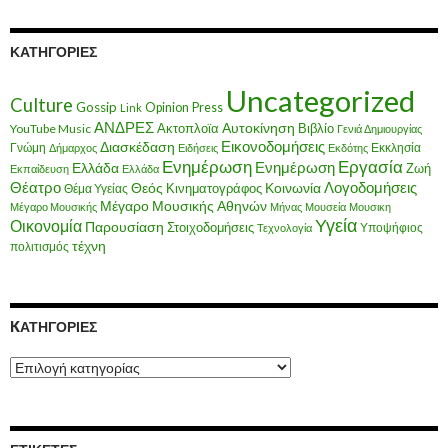
ΚΑΤΗΓΟΡΊΕΣ
Uncategorized
Culture
Gossip
Opinion
Press
Link
ΑΝΔΡΕΣ
Ακτοπλοϊα
Αυτοκίνηση
Βιβλίο
YouTube Music
Γενιά Δημιουργίας
Εικονοδομήσεις
Διασκέδαση
Γνώμη
Εκκλησία
Δήμαρχος
Ειδήσεις
Εκδότης
Ενημέρωση
Εργασία
Ενημέρωση
Ελλάδα
Ζωή
Εκπαίδευση
Ελλάδα
Θέατρο
Λογοδομήσεις
Κοινωνία
Θεός
Κινηματογράφος
Θέμα Υγείας
Μέγαρο Μουσικής Αθηνών
Μέγαρο Μουσικής
Μήνας
Μουσεία
Μουσικη
Υγεία
Οικονομία
Παρουσίαση
Στοιχοδομήσεις
Υποψήφιος
Τεχνολογία
τέχνη
πολιτισμός
KΑΤΗΓΟΡΊΕΣ
Kατηγορίες