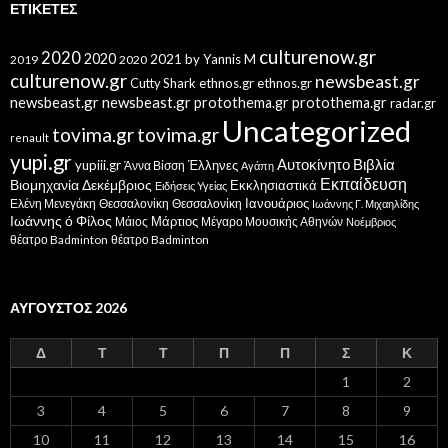
ΕΤΙΚΈΤΕΣ
culturenow.gr
2020
2020
2021
by Yannis M
2019
2020
culturenow.gr
newsbeast.gr
Cutty Shark
ethnos.gr
ethnos.gr
newsbeast.gr
newsbeast.gr
protothema.gr
protothema.gr
radar.gr
Uncategorized
tovima.gr
tovima.gr
renault
yupi.gr
Αυτοκίνητο
Βιβλία
yupiii.gr
Έλληνες
Άννα Βίσση
Αγάπη
Εκπαίδευση
Βιομηχανία
Δεκέμβριος
Εκκλησιαστικά
Ειδήσεις Υγείας
Ελένη Μενεγάκη
Θεσσαλονίκη
Ιανουάριος
Θεσσαλονίκη
Ιωάννης Γ. Μιχαηλίδης
Ιωάννης ό Φίλος
Μάιος
Μάρτιος
Μέγαρο Μουσικής Αθηνών
Νοέμβριος
θέατρο Badminton
θέατρο Badminton
ΑΎΓΟΥΣΤΟΣ 2026
Δ
Τ
Τ
Π
Π
Σ
Κ
1
2
3
4
5
6
7
8
9
10
11
12
13
14
15
16