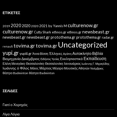
ΕΤΙΚΈΤΕΣ
culturenow.gr
2020
2020
2021
by Yannis M
2019
2020
culturenow.gr
newsbeast.gr
Cutty Shark
ethnos.gr
ethnos.gr
newsbeast.gr
newsbeast.gr
protothema.gr
protothema.gr
radar.gr
Uncategorized
tovima.gr
tovima.gr
renault
yupi.gr
Αυτοκίνητο
Βιβλία
yupiii.gr
Έλληνες
Άννα Βίσση
Αγάπη
Εκπαίδευση
Βιομηχανία
Δεκέμβριος
Εκκλησιαστικά
Ειδήσεις Υγείας
Ελένη Μενεγάκη
Θεσσαλονίκη
Ιανουάριος
Θεσσαλονίκη
Ιωάννης Γ. Μιχαηλίδης
Ιωάννης ό Φίλος
Μάιος
Μάρτιος
Μέγαρο Μουσικής Αθηνών
Νοέμβριος
θέατρο Badminton
θέατρο Badminton
ΣΕΛΊΔΕΣ
Γιατί ο Χορηγός
Λίγα Λόγια