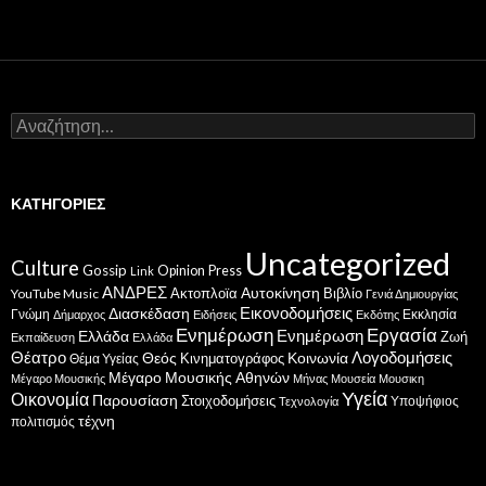
Αναζήτηση
για:
ΚΑΤΗΓΟΡΊΕΣ
Uncategorized
Culture
Gossip
Opinion
Press
Link
ΑΝΔΡΕΣ
Ακτοπλοϊα
Αυτοκίνηση
Βιβλίο
YouTube Music
Γενιά Δημιουργίας
Εικονοδομήσεις
Διασκέδαση
Γνώμη
Εκκλησία
Δήμαρχος
Ειδήσεις
Εκδότης
Ενημέρωση
Εργασία
Ενημέρωση
Ελλάδα
Ζωή
Εκπαίδευση
Ελλάδα
Θέατρο
Λογοδομήσεις
Κοινωνία
Θεός
Κινηματογράφος
Θέμα Υγείας
Μέγαρο Μουσικής Αθηνών
Μέγαρο Μουσικής
Μήνας
Μουσεία
Μουσικη
Υγεία
Οικονομία
Παρουσίαση
Στοιχοδομήσεις
Υποψήφιος
Τεχνολογία
τέχνη
πολιτισμός