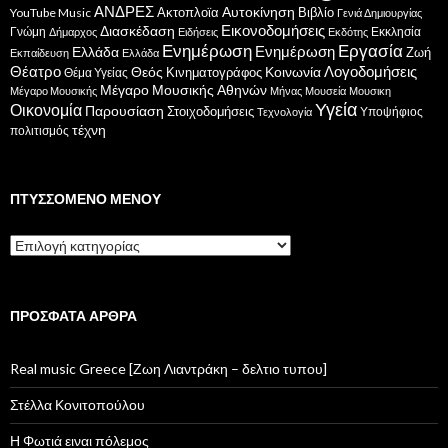
ΑΝΔΡΕΣ
Ακτοπλοϊα
Αυτοκίνηση
Βιβλίο
YouTube Music
Γενιά Δημιουργίας
Εικονοδομήσεις
Διασκέδαση
Γνώμη
Εκκλησία
Δήμαρχος
Ειδήσεις
Εκδότης
Ενημέρωση
Εργασία
Ενημέρωση
Ελλάδα
Ζωή
Εκπαίδευση
Ελλάδα
Θέατρο
Λογοδομήσεις
Κοινωνία
Θεός
Κινηματογράφος
Θέμα Υγείας
Μέγαρο Μουσικής Αθηνών
Μέγαρο Μουσικής
Μήνας
Μουσεία
Μουσικη
Υγεία
Οικονομία
Παρουσίαση
Στοιχοδομήσεις
Υποψήφιος
Τεχνολογία
τέχνη
πολιτισμός
ΠΤΥΣΣΌΜΕΝΟ ΜΕΝΟΎ
Πτυσσόμενο
μενού
ΠΡΌΣΦΑΤΑ ΆΡΘΡΑ
Real music Greece [Ζωη Λιαντράκη – δελτιο τυπου]
Στέλλα Κονιτοπούλου
Η Φωτιά ειναι πόλεμος