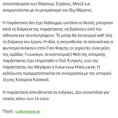
αποσπάσματα των Βάγκνερ, Στράους, Μπιζέ κ.α.
αναμιγνύονται με το μινιμαλισμό του Βιμ Μέρτενς.
Η παράσταση δεν έχει διάλειμμα, ωστόσο οι θεατές μπορούν
κατά τη διάρκεια της παράστασης να βγαίνουν από την
αίθουσα και να επιστρέφουν. Το μπαρ θα λειτουργεί καθ’ όλη
τη διάρκεια του έργου. Η ιδέα, η σκηνοθεσία, τα σκηνικά και οι
φωτισμοί ανήκουν στον Γιαν Φαμπρ, οι χορευτές είναι μέλη
της ομάδας Troubleyn, τα κοστούμια(1984) της ιστορικής
παράστασης έχει επιμεληθεί ο Πολ Ένγκελς, ενώ της
παράστασης του Μεγάρου η Katarzyna Mielczarek. Η
εκδήλωση πραγματοποιείται σε συνεργασία με την ιστορικό
τέχνης Κατερίνα Κοσκινά.
Η παράσταση απευθύνεται σε ενήλικες. Δεν συνιστάται για
ηλικίες κάτω των 16 ετών.
Πηγή :
culturenow.gr