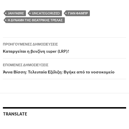
JAN FABRE
UNCATEGORIZED
ΓΙΑΝ ΦΑΜΠΡ
Η ΔΎΝΑΜΗ ΤΗΣ ΘΕΑΤΡΙΚΉΣ ΤΡΈΛΑΣ
Πλοήγηση
ΠΡΟΗΓΟΎΜΕΝΕΣ ΔΗΜΟΣΙΕΎΣΕΙΣ
άρθρων
Καταργείται η βενζίνη super (LRP)!
ΕΠΌΜΕΝΕΣ ΔΗΜΟΣΙΕΎΣΕΙΣ
Άννα Βίσση: Τελευταία Εξέλιξη: Βγήκε από το νοσοκομείο
TRANSLATE