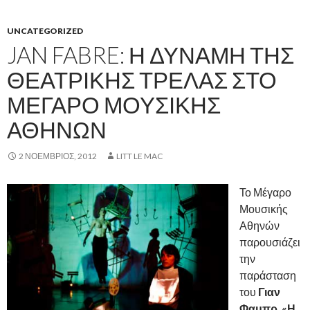
UNCATEGORIZED
JAN FABRE: Η ΔΎΝΑΜΗ ΤΗΣ
ΘΕΑΤΡΙΚΉΣ ΤΡΈΛΑΣ ΣΤΟ
ΜΈΓΑΡΟ ΜΟΥΣΙΚΉΣ
ΑΘΗΝΏΝ
2 ΝΟΈΜΒΡΙΟΣ, 2012
LITT LE MAC
Το Μέγαρο
Μουσικής
Αθηνών
παρουσιάζει
την
παράσταση
του
Γιαν
Φαμπρ
,
«Η