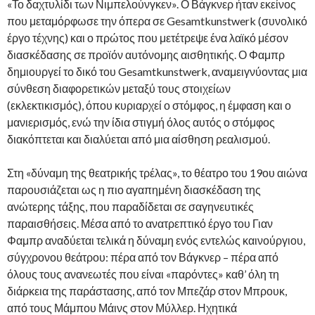
«Το δαχτυλίδι των Νιμπελούνγκεν». Ο Βάγκνερ ήταν εκείνος
που μεταμόρφωσε την όπερα σε Gesamtkunstwerk (συνολικό
έργο τέχνης) και ο πρώτος που μετέτρεψε ένα λαϊκό μέσον
διασκέδασης σε προϊόν αυτόνομης αισθητικής. Ο Φαμπρ
δημιουργεί το δικό του Gesamtkunstwerk, αναμειγνύοντας μια
σύνθεση διαφορετικών μεταξύ τους στοιχείων
(εκλεκτικισμός), όπου κυριαρχεί ο στόμφος, η έμφαση και ο
μανιερισμός, ενώ την ίδια στιγμή όλος αυτός ο στόμφος
διακόπτεται και διαλύεται από μια αίσθηση ρεαλισμού.
Στη «δύναμη της θεατρικής τρέλας», το θέατρο του 19ου αιώνα
παρουσιάζεται ως η πιο αγαπημένη διασκέδαση της
ανώτερης τάξης, που παραδίδεται σε σαγηνευτικές
παραισθήσεις. Μέσα από το ανατρεπτικό έργο του Γιαν
Φαμπρ αναδύεται τελικά η δύναμη ενός εντελώς καινούργιου,
σύγχρονου θεάτρου: πέρα από τον Βάγκνερ – πέρα από
όλους τους ανανεωτές που είναι «παρόντες» καθ’ όλη τη
διάρκεια της παράστασης, από τον Μπεζάρ στον Μπρουκ,
από τους Μάμπου Μάινς στον Μύλλερ. Ηχητικά