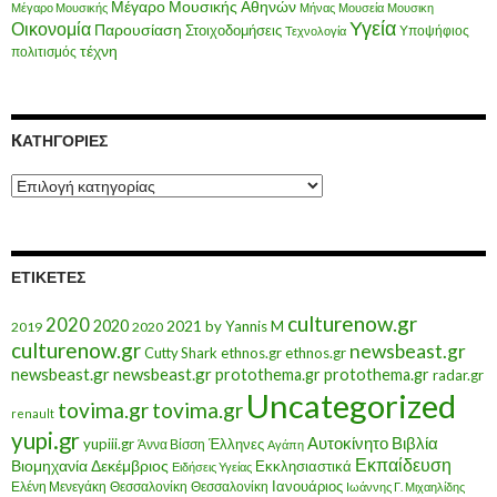
Μέγαρο Μουσικής Αθηνών
Μέγαρο Μουσικής
Μήνας
Μουσεία
Μουσικη
Υγεία
Οικονομία
Παρουσίαση
Στοιχοδομήσεις
Υποψήφιος
Τεχνολογία
τέχνη
πολιτισμός
KΑΤΗΓΟΡΊΕΣ
Kατηγορίες
ΕΤΙΚΈΤΕΣ
culturenow.gr
2020
2020
2021
by Yannis M
2019
2020
culturenow.gr
newsbeast.gr
Cutty Shark
ethnos.gr
ethnos.gr
newsbeast.gr
newsbeast.gr
protothema.gr
protothema.gr
radar.gr
Uncategorized
tovima.gr
tovima.gr
renault
yupi.gr
Αυτοκίνητο
Βιβλία
yupiii.gr
Έλληνες
Άννα Βίσση
Αγάπη
Εκπαίδευση
Βιομηχανία
Δεκέμβριος
Εκκλησιαστικά
Ειδήσεις Υγείας
Ελένη Μενεγάκη
Θεσσαλονίκη
Ιανουάριος
Θεσσαλονίκη
Ιωάννης Γ. Μιχαηλίδης