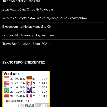
Το newsletter Autoagora
Ζωή Λιαντράκη: Όπου θέλει ας βγει
«Θέλω να Σε γνωρίσω Θεέ και αγωνίζομαι να Σε γνωρίσω».
Bλέποντας το HellasMagazine.Gr
Γιώργος Μπλετσάκης: Ριχνω αυλαία
Τέκνο Θεού. Φεβρουάριος 2021.
ΣΥΧΝΌΤΕΡΟΙ ΕΠΙΣΚΈΠΤΕΣ