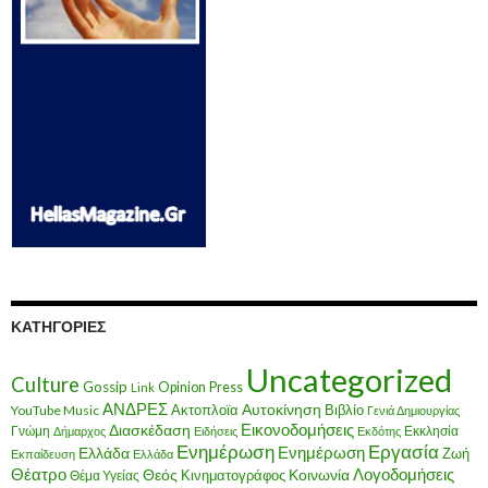
ΚΑΤΗΓΟΡΊΕΣ
Uncategorized
Culture
Gossip
Opinion
Press
Link
ΑΝΔΡΕΣ
Ακτοπλοϊα
Αυτοκίνηση
Βιβλίο
YouTube Music
Γενιά Δημιουργίας
Εικονοδομήσεις
Διασκέδαση
Γνώμη
Εκκλησία
Δήμαρχος
Ειδήσεις
Εκδότης
Ενημέρωση
Εργασία
Ενημέρωση
Ελλάδα
Ζωή
Εκπαίδευση
Ελλάδα
Θέατρο
Λογοδομήσεις
Κοινωνία
Θεός
Κινηματογράφος
Θέμα Υγείας