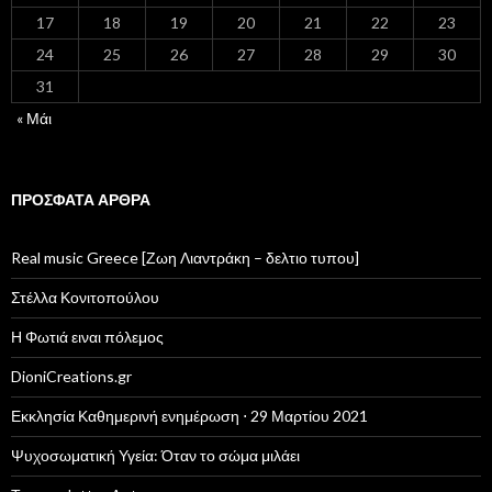
17
18
19
20
21
22
23
24
25
26
27
28
29
30
31
« Μάι
ΠΡΌΣΦΑΤΑ ΆΡΘΡΑ
Real music Greece [Ζωη Λιαντράκη – δελτιο τυπου]
Στέλλα Κονιτοπούλου
Η Φωτιά ειναι πόλεμος
DioniCreations.gr
Εκκλησία Καθημερινή ενημέρωση ⋅ 29 Μαρτίου 2021
Ψυχοσωματική Υγεία: Όταν το σώμα μιλάει