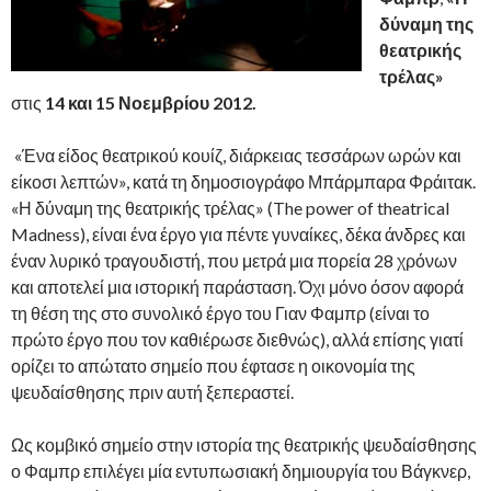
δύναμη της
θεατρικής
τρέλας»
στις
14 και 15 Νοεμβρίου 2012.
«Ένα είδος θεατρικού κουίζ, διάρκειας τεσσάρων ωρών και
είκοσι λεπτών», κατά τη δημοσιογράφο Μπάρμπαρα Φράιτακ.
«Η δύναμη της θεατρικής τρέλας» (The power of theatrical
Madness), είναι ένα έργο για πέντε γυναίκες, δέκα άνδρες και
έναν λυρικό τραγουδιστή, που μετρά μια πορεία 28 χρόνων
και αποτελεί μια ιστορική παράσταση. Όχι μόνο όσον αφορά
τη θέση της στο συνολικό έργο του Γιαν Φαμπρ (είναι το
πρώτο έργο που τον καθιέρωσε διεθνώς), αλλά επίσης γιατί
ορίζει το απώτατο σημείο που έφτασε η οικονομία της
ψευδαίσθησης πριν αυτή ξεπεραστεί.
Ως κομβικό σημείο στην ιστορία της θεατρικής ψευδαίσθησης
ο Φαμπρ επιλέγει μία εντυπωσιακή δημιουργία του Βάγκνερ,