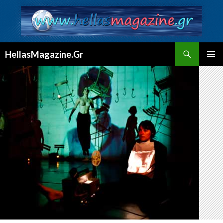
Αναζήτηση
HellasMagazine.Gr
ΜΕΤΆΒΑΣΗ
ΚΎΡΙΟ
ΣΕ
ΜΕΝΟΎ
ΠΕΡΙΕΧΌΜΕΝΟ